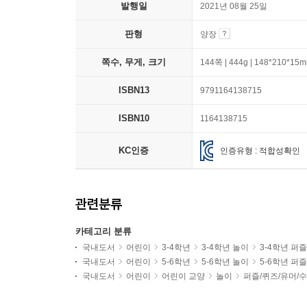
발행일
2021년 08월 25일
판형
양장
쪽수, 무게, 크기
144쪽 | 444g | 148*210*15
ISBN13
9791164138715
ISBN10
1164138715
KC인증
인증유형 : 적합성확인
관련분류
카테고리 분류
국내도서
어린이
3-4학년
3-4학년 놀이
3-4학년 퍼
국내도서
어린이
5-6학년
5-6학년 놀이
5-6학년 퍼
국내도서
어린이
어린이 교양
놀이
퍼즐/퀴즈/유머/