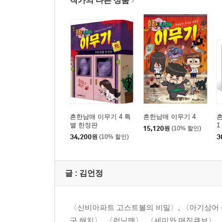
작가의 다른 상품
흔한남매 이무기 4 특
흔한남매 이무기 4
별 한정판
1
15,120
원
(10% 할인)
34,200
원
(10% 할인)
3
글 :
김언정
〈신비아파트 고스트볼의 비밀〉, 〈아기상어 올
구 해치〉, 〈런닝맨〉, 〈세미와 매직큐브〉,