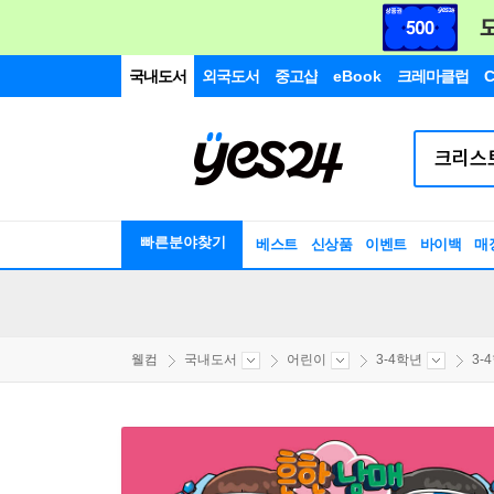
국내도서
외국도서
중고샵
eBook
크레마클럽
C
빠른분야찾기
베스트
신상품
이벤트
바이백
매
웰컴
국내도서
어린이
3-4학년
3-