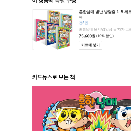
이 상품의 특별 구성
흔한남매 별난 방탈출 1~5 세
북
전5권
흔한남매 원저/김언정 글/차차 그
75,600
원
(10% 할인)
카트에 넣기
카드뉴스로 보는 책