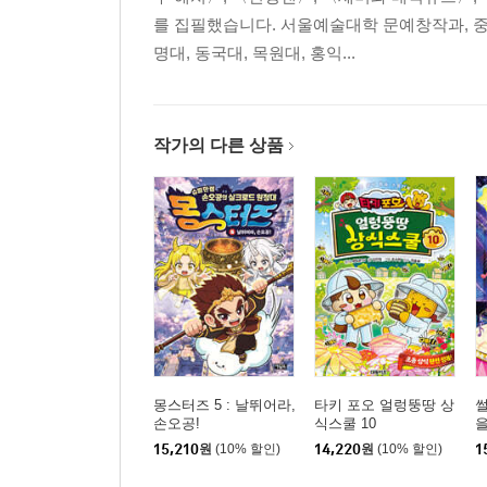
를 집필했습니다. 서울예술대학 문예창작과, 
명대, 동국대, 목원대, 홍익...
작가의 다른 상품
몽스터즈 5 : 날뛰어라,
타키 포오 얼렁뚱땅 상
썰
손오공!
식스쿨 10
을
15,210
원
(10% 할인)
14,220
원
(10% 할인)
1