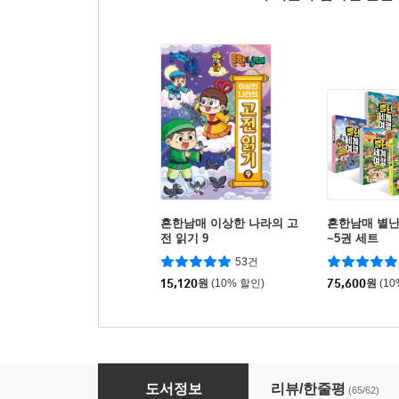
흔한남매 이상한 나라의 고
흔한남매 별난
전 읽기 9
~5권 세트
53건
15,120
원
(10% 할인)
75,600
원
(1
흔한남매 별난 방탈출 3
도서정보
리뷰/한줄평
(65/62)