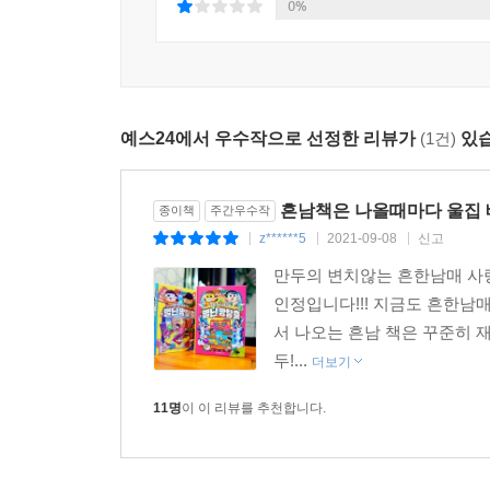
0%
예스24에서 우수작으로 선정한 리뷰가
(1건)
있습
흔남책은 나올때마다 울집
종이책
주간우수작
z******5
2021-09-08
신고
|
|
|
만두의 변치않는 흔한남매 사랑
인정입니다!!! 지금도 흔한남
서 나오는 흔남 책은 꾸준히 
두!...
더보기
11명
이 이 리뷰를 추천합니다.