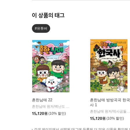
이 상품의 태그
#유튜버
흔한남매 22
흔한남매 방방곡곡 한국
사 1
흔한남매 원저/백난도 글/유난희 그림/흔한컴퍼니 감수
미래엔
|
흔한남매 원저/역사곰돌이 글/유난희 그림/미래엔 역사 교과서 집필진,흔한컴퍼니 감수
15,120
원
(10% 할인)
15,120
원
(10% 할인)
검색 페이지에서 선택된 태그에 등록된 더 많은 상품을 확인해 