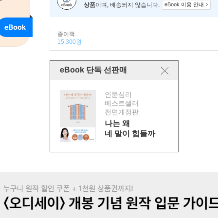
상품
이며, 배송되지 않습니다.
eBook 이용 안내
종이책
15,300원
eBook 단독 선판매
인문심리
베스트셀러
전면개정판
나는 왜
네 말이 힘들까