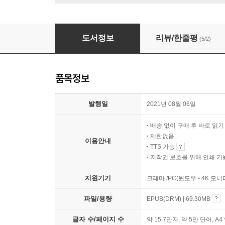
이상한 재판의 나라에서
도서정보
리뷰/한줄평
(5/2)
품목정보
발행일
2021년 08월 06일
배송 없이 구매 후 바로 읽
제한없음
이용안내
TTS 가능
저작권 보호를 위해 인쇄 기
지원기기
크레마 /PC(윈도우 - 4K 모
파일/용량
EPUB(DRM) | 69.30MB
글자 수/페이지 수
약 15.7만자, 약 5만 단어, A4