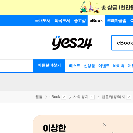
국내도서
외국도서
중고샵
eBook
크레마클럽
C
빠른분야찾기
베스트
신상품
이벤트
바이백
매
웰컴
eBook
사회 정치
법률/행정/복지