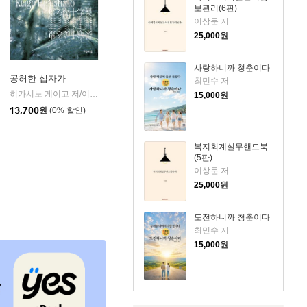
보관리(6판)
이상문 저
25,000
원
사랑하니까 청춘이다
공허한 십자가
최민수 저
k)
히가시노 게이고 저/이선희 역
자음과모음
|
15,000
원
13,700
원
(0% 할인)
복지회계실무핸드북
(5판)
이상문 저
25,000
원
도전하니까 청춘이다
최민수 저
15,000
원