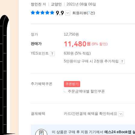
정인진
저
교양인
2021년 08월 06일
9.9
회원리뷰(
7
건)
정가
12,750원
11,480
원
판매가
(9% 할인)
YES포인트
630원 (5% 적립)
5만원이상 구매 시 2천원 추가적립
추가혜택쿠폰
쿠폰받기
주문금액대별 할인쿠폰
결제혜택
카드/간편결제 혜택을 확인하세요
이 상품은 구매 후 지원 기기에서
예스24 eBook앱