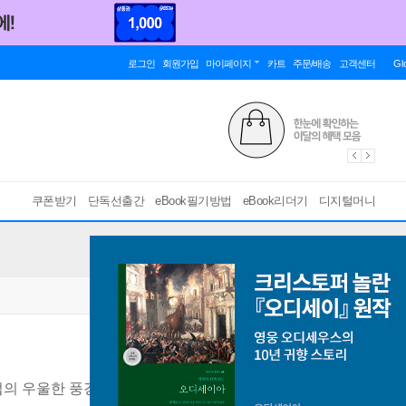
로그인
회원가입
마이페이지
카트
주문/배송
고객센터
Gl
쿠폰받기
단독선출간
eBook필기방법
eBook리더기
디지털머니
법의 우울한 풍경
[ EPUB ]