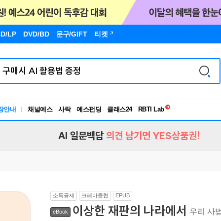
D/LP
DVD/BD
문구
/GIFT
티켓
독서유형검사
RBTI Lab
장안내
채널예스
사락
예스펀딩
클래스24
독서유형검사
AI 일문백답
의견 남기면 YES상품권!
소득공제
크레마클럽
EPUB
이상한 재판의 나라에서
우리 사
eBook