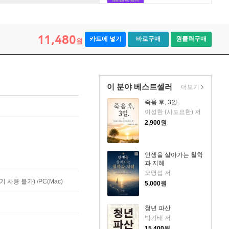
11,480
카트에 넣기
바로구매
원클릭구매
원
이 분야 베스트셀러
더보기
죽음 후, 3일.
이성한 (사도요한) 저
2,900
원
인생을 살아가는 철학
과 지혜
오명섭 저
사용 불가) /PC(Mac)
5,000
원
청년 파산
박기태 저
15,400
원