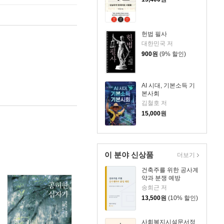
헌법 필사
대한민국 저
900
원
(9% 할인)
AI 시대, 기본소득 기
본사회
김철호 저
15,000
원
이 분야 신상품
더보기
건축주를 위한 공사계
약과 분쟁 예방
송희근 저
13,500
원
(10% 할인)
사회복지시설문서정