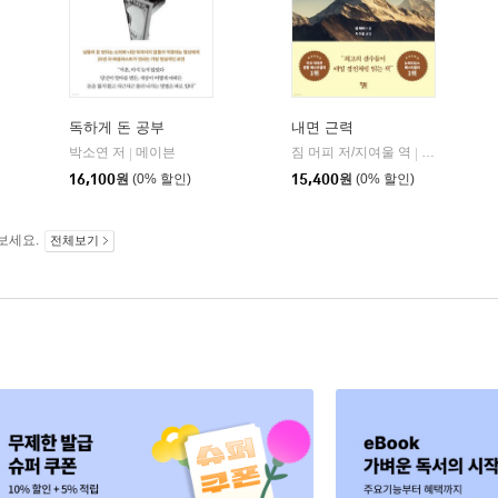
독하게 돈 공부
내면 근력
히읏
박소연 저
메이븐
짐 머피 저/지여울 역
윌북(willboo
|
|
|
16,100
원
(0% 할인)
15,400
원
(0% 할인)
보세요.
전체보기