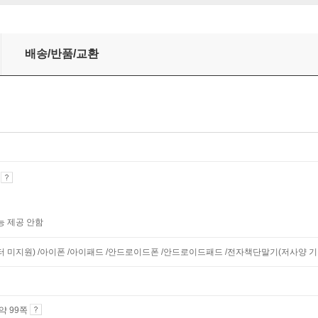
배송/반품/교환
기
능 제공 안함
니터 미지원) /아이폰 /아이패드 /안드로이드폰 /안드로이드패드 /전자책단말기(저사양 기기 
 약 99쪽