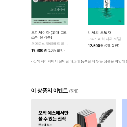
오디세이아 (고대 그리
니체의 초월자
스어 완역본)
프리드리히 니체 저/김철 편역
호메로스 저/페테르 파울 루벤스 그림/박문재 역
현대지성
|
12,500
원
(0% 할인)
19,800
원
(10% 할인)
검색 페이지에서 선택된 태그에 등록된 더 많은 상품을 확인해 
이 상품의 이벤트
(6개)