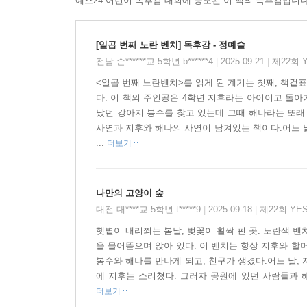
예스24 어린이 독후감 대회에 응모된 이 책의 독후감입니다
로 옆에 있기도 한다.
있었다. 마치 나무에서 뿜어져 나오는 여름 향기를,
---p.98
[일곱 번째 노란 벤치] 독후감 - 정예슬
계절이 한 차례 돌아, 열한 살이 된 지후는 자연스
할머니 노랫소리를 듣고 있으면, 세상의 모든 것들이
전남 순******교 5학년 b******4
2025-09-21
제22회 
|
|
당차고 똑 부러진 친구 해나와 같은 벤치에 앉아 
고 어느새 스르르 잠이 들었다.
<일곱 번째 노란벤치>를 읽게 된 계기는 첫째, 책겉
개 봉수와 공원 한 바퀴를 신나게 뛰어다닌다. 
---p.101
다. 이 책의 주인공은 4학년 지후라는 아이이고 돌
나간다. 누군가의 시간이 멈추었다고 해서, 그와 함
났던 강아지 봉수를 찾고 있는데 그때 해나라는 또래
사랑의 기억들을 간직한 채 흘러가는 것이 우리의 
사연과 지후와 해나의 사연이 담겨있는 책이다.어느 
“작고 여려 보이지만, 사실, 속이 깊고 강한 아이야
...
더보기
에 콕 하고 박혔다. 그리고 한참 동안 그 말은 내 
---p.101
촘촘히 연결되어 있는 우리들의 관계,
나만의 고양이 숲
모든 것이 이어져 있다는 낯선 감각의 깨달음
늘어진 나뭇가지에서 다시 잎이 돋아나고, 그 사이로
대전 대****교 5학년 t*****9
2025-09-18
제22회 YE
|
|
만났다.
‘나는 어떤 사람들과 이어져 있을까?’, ‘나를 통해
햇볕이 내리쬐는 봄날, 벚꽃이 활짝 핀 곳. 노란색 벤
--p.105
을 물어뜯으며 앉아 있다. 이 벤치는 항상 지후와 할
이어져 있다는 것을 알게 됩니다. 그 수많은 사람
봉수와 해나를 만나게 되고, 친구가 생겼다.어느 날,
옴을 느낍니다. 그 사람들의 존재만으로도 따스해집니
다들 그 모습을 보고는 고개를 절레절레 흔들며 등을
에 지후는 소리쳤다. 그러자 공원에 있던 사람들과 해
중에서
더보기
---p.111