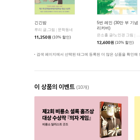
긴긴밤
5번 레인 (30만 부 기념
리커버)
루리 글,그림
문학동네
|
은소홀 글/노인경 그림
문
|
11,250
원
(10% 할인)
12,600
원
(10% 할인)
검색 페이지에서 선택된 태그에 등록된 더 많은 상품을 확인해 
이 상품의 이벤트
(10개)