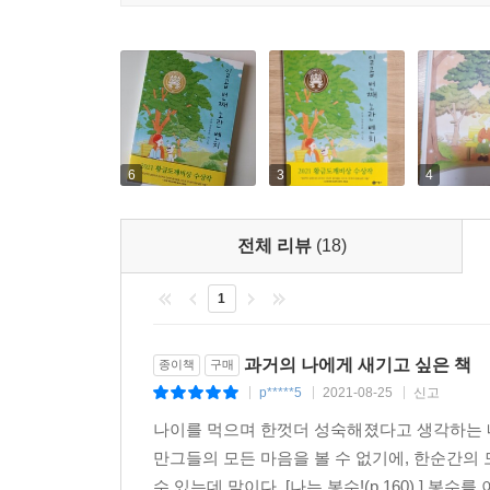
6
3
4
전체 리뷰
(18)
1
과거의 나에게 새기고 싶은 책
종이책
구매
p*****5
2021-08-25
신고
|
|
|
나이를 먹으며 한껏더 성숙해졌다고 생각하는 
만그들의 모든 마음을 볼 수 없기에, 한순간의
수 있는데 말이다. [나는 봉수!(p.160) ] 봉