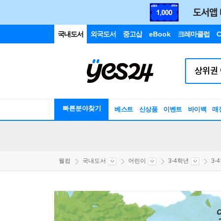
국내도서
외국도서
중고샵
eBook
크레마클럽
C
빠른분야찾기
베스트
신상품
이벤트
바이백
매
웰컴
국내도서
어린이
3-4학년
3-