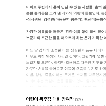
면 절대 하지 못할 일이었다. 둘이 있으니 없던 용기
아파트 주변에서 흔히 만날 수 있는 사람들, 흔히 
---p.44
순한 즐거움을 그려 낸 작가의 역량이 돋보인다. 
-심사위원: 김경연(아동문학 평론가), 황선미(동화작
나는 봉수를 내려다봤다. 새근새근 잠들어 있었다. 
처럼 날갯짓을 했다.
찬란한 여름빛을 머금은, 진한 여름 향이 물씬 묻어
---p.58
누군가의 포근한 품을 떠오르게 하는 온기 가득한 
그러고 보니 해나 마음을 조금은 알 것도 같았다. 
어느 날 갑자기 소중한 이를 상실한 아픔은 나이가
제일 커다란 빵도, 그게 아무리 소시지가 세 개나 들
너무도 벅찬 인생의 사건일 것이다. 그렇기에 열한
---p.61
보일지도 모른다. 하지만 조용하고 차분한 지후를 
자꾸만 손톱을 물어뜯고 이불에 오줌을 누기도 하며
우리는 천천히 걸었다. 누가 그러자고 말을 꺼낸 것
이별, 상실, 죽음이라는 무거운 소재를 다루었지
나가 먼저 와 있었다. 할아버지, 봉수, 해나, 그리
내리비추는 햇살이 온통 물들어 있다. 할머니와 함
었다.
모습, 어렴풋이 잠든 지후의 등을 다정히 쓸어내리며
---p.83
지후의 마음속에 메아리처럼 머무르게 된 한마디를
어린이 독후감 대회 참여작
(3개)
세상에는 믿을 수 없는 일들이 일어나기도 한다. 늘
할머니는 걸음을 뚝 멈추고는, 눈을 감고, 천천히 