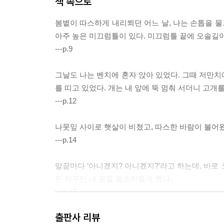
책 속으로
봄볕이 따스하게 내리쬐던 어느 날, 나는 손톱을 물
아주 높은 미끄럼틀이 있다. 미끄럼틀 끝에 오솔길이
---p.9
그날도 나는 벤치에 혼자 앉아 있었다. 그때 저만치
를 띠고 있었다. 개는 내 앞에 뚝 멈춰 서더니 고개를
---p.12
나뭇잎 사이로 햇살이 비쳤고, 따스한 바람이 불어왔
---p.14
말끝마다 ‘아니겠지? 아니겠지?’라고 하는데, 바로 코
은 자꾸만 내 몸을 움츠러들게 했다.
---p.17
출판사 리뷰
우리는 벤치에 등을 기대고 앉아 다리를 까닥거리며