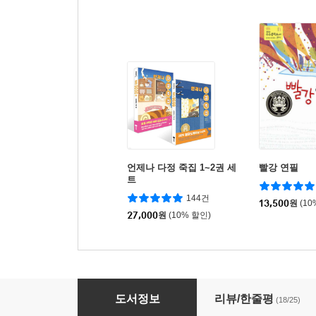
언제나 다정 죽집 1~2권 세
빨강 연필
트
144건
13,500
원
(10
27,000
원
(10% 할인)
일곱 번째 노란 벤치
도서정보
리뷰/한줄평
(18/25)