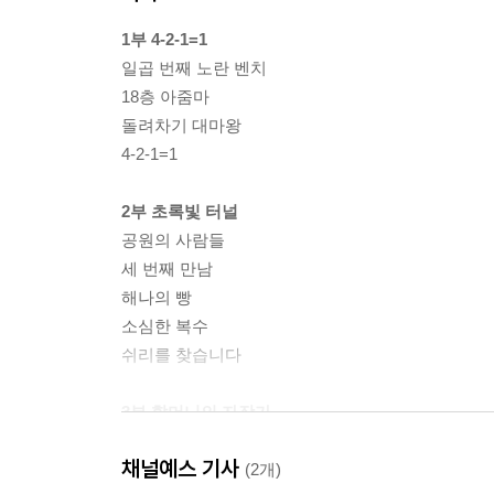
1부 4-2-1=1
일곱 번째 노란 벤치
18층 아줌마
돌려차기 대마왕
4-2-1=1
2부 초록빛 터널
공원의 사람들
세 번째 만남
해나의 빵
소심한 복수
쉬리를 찾습니다
3부 할머니의 자장가
할아버지의 아버지
채널예스 기사
놀라지 마세요
(2개)