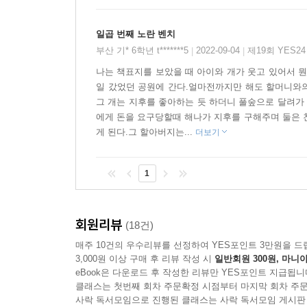
지후는 우연히 봉수와 똑 닮은 사진 아래 ‘쉬리를
마음속에 무거운 짐을 인 듯 ‘봉수가 쉬리면 어떡
일곱 번째 노란 벤치
위태롭게 흔들린다. 마침내 지후는 험상궂은 개
부산 기* 6학년 t*******5
2022-09-04
제19회 YES2
|
|
용감하게 지켜 낸다. 공원을 산책하던 익숙하지만 모
나는 책표지를 보았을 때 아이와 개가 웃고 있어서 
작가가 실제로 맞닥뜨린 여러 사람의 목소리가 한
일 갔었던 공원에 간다.얼마전까지만 해도 할머니와의
저마다 자신만의 이야기를 안고 사는 고유한 인물로
그 개는 지후를 좋아하는 듯 하더니 풀숲으로 달려가 
에게 돈을 요구당할때 해나가 지후를 구해주며 둘은 
게 된다.그 할아버지는...
더보기
작품 속에 주변 인물로 등장하는 어른들의 모습은
모습을 비추면서 오히려 한 명 한 명의 개성과 
건네받고도 고맙단 인사 한마디 없이 휙 지나간 검정
1
이야기를 현실적으로 다가오게 한다. 이후에 검정 
선생님이었단 사실을 드러내며 어느 누구도 단편적인
회원리뷰
(18건)
따른 것이거나 간직한 사연에 따라 다르게 나타날 수
매주 10건의 우수리뷰를 선정하여 YES포인트 3만원을 드
3,000원 이상 구매 후 리뷰 작성 시
일반회원 300원, 마니아
내가 모르는 수많은 이들과 연결되어 있다는 한 차원
eBook은 다운로드 후 작성한 리뷰만 YES포인트 지급됩니
열병을 치르고 난 뒤, 공원과 벤치를 매개로 이어져
클래스는 첫번째 회차 주문확정 시점부터 마지막 회차 주문
아픔을 꿋꿋이 지나온 지후 앞에는 이전과는 또 다
사락 독서모임으로 진행된 클래스는 사락 독서모임 게시판