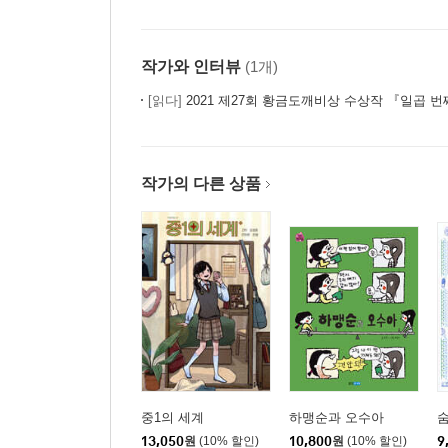
작가와 인터뷰
(1개)
[읽다]
2021 제27회 황금도깨비상 수상작 『일곱 번
작가의 다른 상품
중1의 세계
하맹순과 오수아
숨
13,050
원
(10% 할인)
10,800
원
(10% 할인)
9