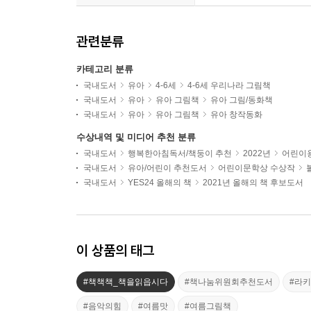
관련분류
카테고리 분류
국내도서
유아
4-6세
4-6세 우리나라 그림책
국내도서
유아
유아 그림책
유아 그림/동화책
국내도서
유아
유아 그림책
유아 창작동화
수상내역 및 미디어 추천 분류
국내도서
행복한아침독서/책둥이 추천
2022년
어린이용
국내도서
유아/어린이 추천도서
어린이문학상 수상작
국내도서
YES24 올해의 책
2021년 올해의 책 후보도서
이 상품의 태그
#책책책_책을읽읍시다
#책나눔위원회추천도서
#라
#음악의힘
#여름맛
#여름그림책