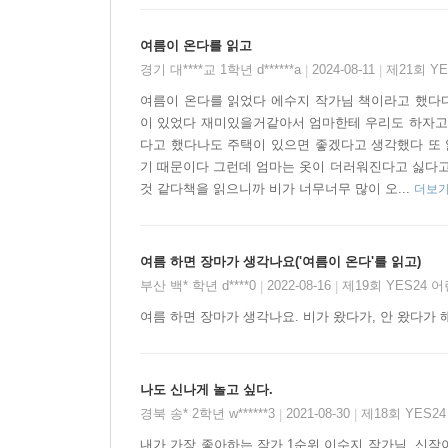
상대적으로 짧고 느린 호흡으로 추상적인 느낌의 그
움직이다 파랑이 빛을 받아 무지개가 된다. 물놀이 
여름이 온다를 읽고
경기 대****교 1학년 d******a
2024-08-11
제21회 Y
|
|
여름이 왔다 -3악장: 담채와 아크릴 물감 혼용
여름이 온다를 읽었다 에수지 작가님 책이라고 했다
풍경은 연필 선이 드러나는 담채로 시작했다가 뒤
이 있었다 재미있을거같아서 엄마한테 우리도 하자
나오고 아이들과 오케스트라가 번갈아 등장하며 여
다고 했다나도 주택이 있으면 좋겠다고 생각했다 또
모두 만끽할 수 있다.
기 때문이다 그런데 엄마는 옷이 더러워진다고 싫다고
것 같다책을 읽으니까 비가 너무너무 많이 오...
더보
■ 음악 재생과 이수지 작업 과정을 듣고 볼 수 있는
이 책 책 겉커버 아래쪽에는 비발디 『사계』 중 「
여름 하면 장마가 생각나요('여름이 온다'를 읽고)
수 있다. 148페이지의 방대한 그림책이지만 경쾌
부산 백* 학년 d****0
2022-08-16
제19회 YES24 
|
|
작업 과정을 생생하게 보고 들을 수 있는 QR 코드
여름 하면 장마가 생각나요. 비가 왔다가, 안 왔다가 해
그림을 포스터로 활용해 벽에 붙일 수도 있다.
나도 신나게 놀고 싶다.
경북 송* 2학년 w******3
2021-08-30
제18회 YES2
|
|
내가 가장 좋아하는 작가 1순위 이수지 작가님. 신작