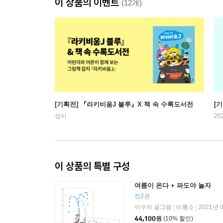
이 상품의 이벤트
(12개)
[기획전] 『라키비움J 블루』X 책 속 수록도서전
[
상시
20
이 상품의 특별 구성
여름이 온다 + 파도야 놀자
전2권
이수지 글그림
비룡소
2021년 
|
|
44,100
원
(10% 할인)