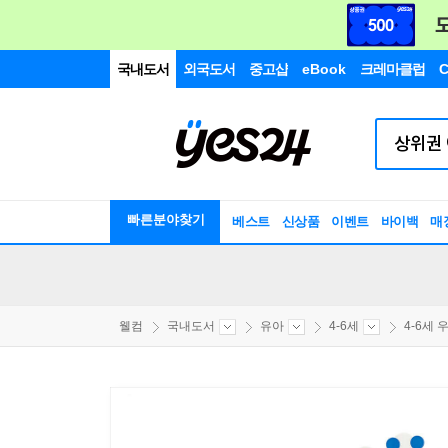
국내도서
외국도서
중고샵
eBook
크레마클럽
C
빠른분야찾기
베스트
신상품
이벤트
바이백
매
웰컴
국내도서
유아
4-6세
4-6세 우