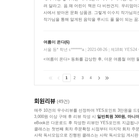
려 달라고. 음.왜 어린이 책은 다 비싼건지. 우리엄
사에서 받아온 문화 상품권. 그렇게 이수지 작가님의신
작가님을 통해 알게된 음악을 루시드 풀 물이 되는 꿈과
여름이 온다(6)
서울 등* 학년 c*******a
2021-08-26
제18회 YES2
|
|
<여름이 온다> 동화를 감상한 후, 더운 여름철 어
1
2
3
4
회원리뷰
(49건)
매주 10건의 우수리뷰를 선정하여 YES포인트 3만원을 드
3,000원 이상 구매 후 리뷰 작성 시
일반회원 300원, 마니아
eBook은 다운로드 후 작성한 리뷰만 YES포인트 지급됩니
클래스는 첫번째 회차 주문확정 시점부터 마지막 회차 주문
사락 독서모임으로 진행된 클래스는 사락 독서모임 게시판