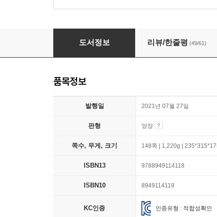
여름이 온다
도서정보
리뷰/한줄평
(49/61)
품목정보
발행일
2021년 07월 27일
판형
양장
쪽수, 무게, 크기
148쪽 | 1,220g | 235*315*
ISBN13
9788949114118
ISBN10
8949114119
KC인증
인증유형 : 적합성확인