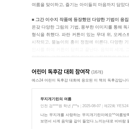
여름을 맞이하고, 즐기는 아이들의 마음까지 담았다
하늘과 짙은 초록빛 식물이 말간 얼굴을 하고 있다.
■ 그간 이수지 작품에 등장했던 다양한 기법이 응
앙코르
온갖 다양한 그림의 기법, 풍부한 이미지를 통해 독
얼마 전 입추가 지났다. 이제 가을이 올 차례이건
형식을 취했다. 파란 커튼이 있는 무대 위, 오케
햇빛이, 그러다 별안간 쏟아지는 시원한 빗줄기가
시작되고, 물놀이의 흥이 정점에 이른다. 다양한 
객석으로 너무 빠르지 않게, 느리게, 혹은 빠르게
인사를 하며 커튼이 닫히고 끝난다. 음악의 세계, 
마음이면 된다.
만들었다. 그간 보여 줬던 이수지 그림책들의 온갖
어린이 독후감 대회 참여작
여름의 시작 -1악장: 콜라주와 크레용
(16개)
자, 시작! 공격!
예스24 어린이 독후감 대회에 응모된 이 책의 독후감입니다
물풍선을 쥔 아이가 물싸움의 시작을 알리는 그림
움직임의 표현을 위해 색종이 콜라주 위에 크레용으
무지개기린의 여름
움직임을 표현했다. 그 위에 쭉쭉 뻗는 물, 터지는 
인천 검****원 학년 j***s
2025-08-07
제22회 YES2
|
|
표현되었다.
나는 무지개를 사랑하는 무지개기린이에요^^여름방학
보면서 사계 음악을 같이 들었다.느끼는대로 비바람 몰
여름의 울림 -2악장: 선과 점