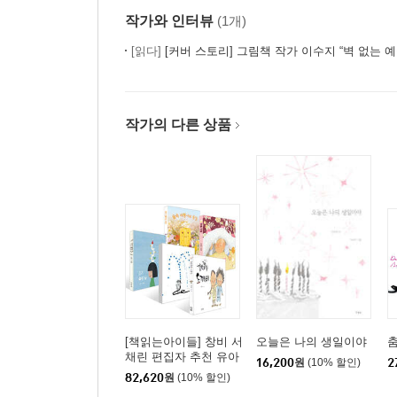
작가와 인터뷰
(1개)
[읽다]
[커버 스토리] 그림책 작가 이수지 “벽 없는 예
작가의 다른 상품
[책읽는아이들] 창비 서
오늘은 나의 생일이야
채린 편집자 추천 유아
16,200
원
(10% 할인)
2
세트
82,620
원
(10% 할인)