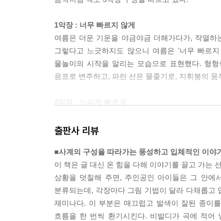
1악장 : 너무 빠르지 않게
여름은 더운 기운을 야금야금 더해가다가, 작열하는
그렇다고 느긋하지도 않으니 여름은 '너무 빠르지 
물놀이의 시작을 알리는 모습으로 표현했다. 형형
음표로 변주하고, 파란 선은 물줄기로, 지휘봉의 움
2악장 : 느리게-빠르게
경쾌하게 시작한 물놀이도 이제는 한 템포 쉬어갈 때
더위에 지쳐갈 때쯤 여름의 기세를 몰아내기 위한 
출판사 리뷰
된다.
■사계의 구성을 따라가는 풍성하고 입체적인 이야
이 책은 글 대신 온 힘을 다해 이야기를 끌고 가는 
3악장 : 빠르게
상황을 덧칠해 주면, 주인공인 아이들은 그 안에
별안간 쏟아지는 여름 소나기.
분류되는데, 각장마다 그림 기법이 달라 다채롭고 
툭. 툭. 투둑. 툭. 툭툭투투둑툭.
재미나다. 이 부분은 매끄럽고 발색이 잘된 종이를
점점 빠르게 떨어지는 빗방울의 리듬에 맞춰 사람들
흐름을 한 번씩 환기시킨다. 비발디가 곡에 적어 
빗줄기. 여름의 이면에 어쩐지 두려워져 두 눈을 