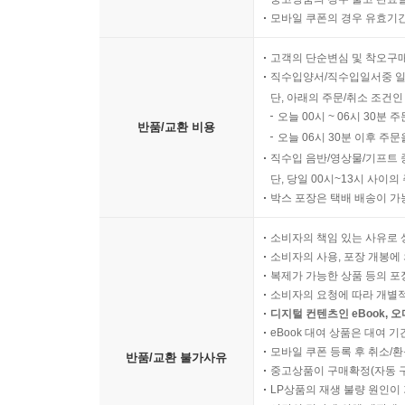
모바일 쿠폰의 경우 유효기간(
고객의 단순변심 및 착오구
직수입양서/직수입일서중 일
단, 아래의 주문/취소 조건인
오늘 00시 ~ 06시 30분 
반품/교환 비용
오늘 06시 30분 이후 주문
직수입 음반/영상물/기프트 
단, 당일 00시~13시 사이
박스 포장은 택배 배송이 가
소비자의 책임 있는 사유로 
소비자의 사용, 포장 개봉에 
복제가 가능한 상품 등의 포장을 
소비자의 요청에 따라 개별
디지털 컨텐츠인 eBook, 
eBook 대여 상품은 대여 기
모바일 쿠폰 등록 후 취소/환
반품/교환 불가사유
중고상품이 구매확정(자동 
LP상품의 재생 불량 원인이 기