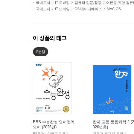
국내도서
IT 모바일
컴퓨터 입문/활용
어른을 위한 컴퓨
국내도서
IT 모바일
OS/데이터베이스
MAC OS
이 상품의 태그
#분철
EBS 수능완성 영어영역
완자 고등 통합과학 2 (2
영어 (2026년)
026년용)
EBS 저
한국교육방송공사
김은경,채규선,조향숙 등저