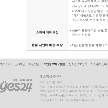
시간의 경과에 의해 재판매가
전자상거래 등에서의 소비자
eBook 세트 상품은 일괄 
1개의 상품으로 취급 및 판매
우, 세트 상품 전부 및 세트
상품의 불량에 의한 반품, 교
소비자 피해보상
준하여 처리됨
환불 지연에 따른 배상
대금 환불 및 환불 지연에 
회사소개
인재채용
이용약관
개인정보처리방침
청소년보호정책
도서홍보안내
대표 : 김석환, 최세라
주소 : 서울시 영등포구 은행로 11, 5층~6층(여의도동,일신
사업자등록번호 : 229-81-37000 통신판매업신고 : 제 200
이메일 : yes24help@yes24.com 호스팅 서비스사업자 :
Copyright ⓒ YES24 Corp. All Rights Reserved.