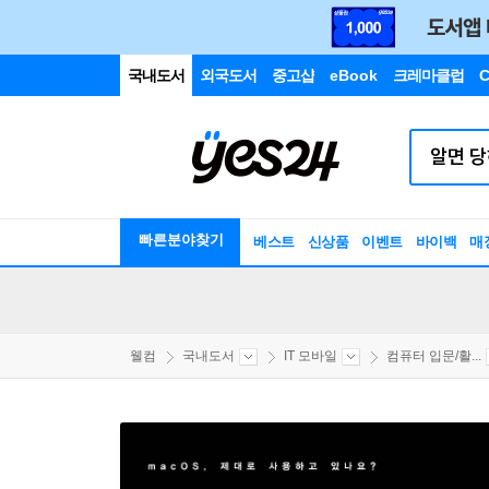
국내도서
외국도서
중고샵
eBook
크레마클럽
C
빠른분야찾기
베스트
신상품
이벤트
바이백
매
웰컴
국내도서
IT 모바일
컴퓨터 입문/활...