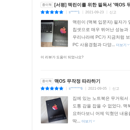
[서평] 맥린이를 위한 필독서 '맥OS
종이책
s*****1
2021-09-23
신고
|
|
|
맥린이 (맥북 입문자) 필자가
칩셋으로 매우 뛰어난 성능과 
우리나라에 PC가 지금처럼 보
PC 사용경험과 다양...
더보기
이 리뷰가 도움이 되었나요?
맥OS 무작정 따라하기
종이책
s*******6
2021-09-05
신고
|
|
|
집에 있는 노트북은 무거워서 
도통 감을 잡을 수 없었다. 
요하다보니 어제 익혔던 내용을
딱...
더보기