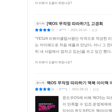
이 리뷰가 도움이 되었나요?
[맥OS 무작정 따라하기], 고경희
종이책
w***i
2021-10-14
신고
|
|
|
“YES24 리뷰어클럽서평단 자격으로 작성한 리
는 아이패드로 처음 애플과 만났다. 아니 그 
히 내 서랍에서 잠자고 있는)을 쓰고 있긴 했다
이 리뷰가 도움이 되었나요?
맥OS 무작정 따라하기 맥북 아이맥
종이책
k****y
2021-08-22
신고
|
|
|
윈도우OS에 비해 맥OS는 따
이 만족할 수 있죠.운영체제에
있어야 윈도우PC든 맥(아이맥