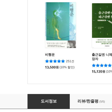
비행운
출근길엔 니체
장자
251건
13,500
원
(10% 할인)
15,120
원
(10
경계선
도서정보
리뷰/한줄평
(5/5)