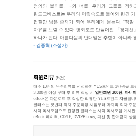
초등학교 동창 마테에게서 이십이 년 만에 걸려온
정의와 불의를, 나와 너를, 우리와 그들을 정하
살인사건을 일으켰다느니 정신병원에 수감되었다
린드크비스트는 우리의 머릿속으로 들어와 편견 가득
거절하지 못하고 그의 집으로 간 ‘나’는 6학년 당
껍질만 남은 존재가 되어 우리에게 묻는다. “정말
마테의 이야기에 점점 설득력을 느낀다.
자유를 느낄 수 있다. 영화로도 만들어진 「경계선
하나가 된다. 아름다움의 반대말은 추함이 아니라 
「지나간 꿈은 흘려보내고」
- 김중혁 (소설가)
뱀파이어로 분장한 미치광이가 세 아이를 죽이고 
수사하던 경찰 카린과 오스카르의 마지막 목격자인
버리지 못한 카린은 은퇴한 뒤로도 개인적으로 수
피가 흐르는 손을 맞잡고 있던 두 아이의 모습을 지
회원리뷰
(5건)
함께하는 그들을 오랜 기간 지켜보며, 이윽고 
매주 10건의 우수리뷰를 선정하여 YES포인트 3만원을 드
할리우드판 영화 [렛미인]에서 공통적에서 암시되
3,000원 이상 구매 후 리뷰 작성 시
일반회원 300원, 마니아
하며, 그 결과 노년의 담담한 사랑을 담은 특별한 
eBook은 다운로드 후 작성한 리뷰만 YES포인트 지급됩니
클래스는 첫번째 회차 주문확정 시점부터 마지막 회차 주문
사락 독서모임으로 진행된 클래스는 사락 독서모임 게시판
「마지막 처리」
eBook 페이백, CD/LP, DVD/Blu-ray, 패션 및 판매금
한물간 댄스밴드의 스태프로 일하는 스물네 살 청
일어난, 죽은 자들이 되살아나는 현상 이후 혼란을
산 자도 죽은 자도 아닌 그들을 사회에서 어떻게