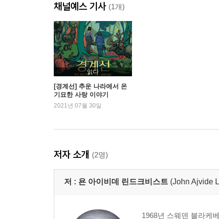
채널예스 기사
(1개)
읽다
[경계선] 추운 나라에서 온
기묘한 사랑 이야기
2021년 07월 30일
저자 소개
(2명)
저 :
욘 아이비데 린드크비스트
(John Ajvide L
1968년 스웨덴 블라케