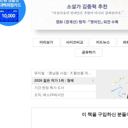
미리보기
사이즈비교
카드뉴스
파
공유하기
뮤지컬 〈휴남동 서점〉X 황보름 작가 북토크
2026 젊은 작가 1위 : 청예
기간 한정 특가 도서
오직, 예스24에서만
이 책을 구입하신 분