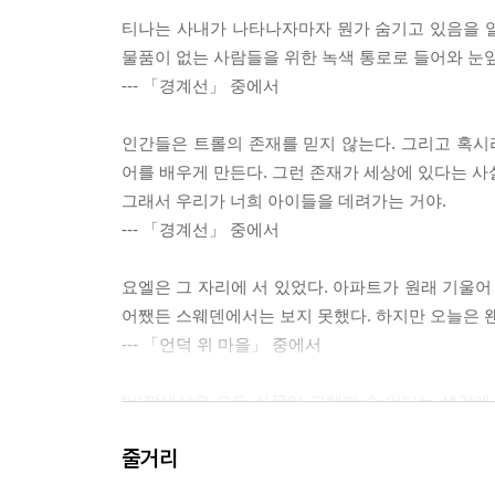
티나는 사내가 나타나자마자 뭔가 숨기고 있음을 알
물품이 없는 사람들을 위한 녹색 통로로 들어와 눈
--- 「경계선」 중에서
인간들은 트롤의 존재를 믿지 않는다. 그리고 혹
어를 배우게 만든다. 그런 존재가 세상에 있다는 사
그래서 우리가 너희 아이들을 데려가는 거야.
--- 「경계선」 중에서
요엘은 그 자리에 서 있었다. 아파트가 원래 기울어
어쨌든 스웨덴에서는 보지 못했다. 하지만 오늘은 왠
--- 「언덕 위 마을」 중에서
“바깥세상은 모든 사물이 교체될 수 있다는 생각에 근
게 아니라 사실이 그래. 누군가 사라지면 누군가 다
줄거리
져들어오는 거야.”
--- 「임시교사」 중에서