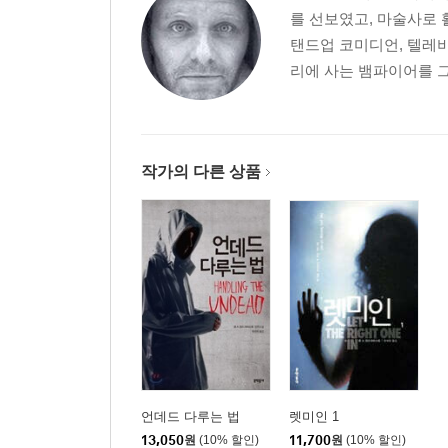
를 선보였고, 마술사로 
탠드업 코미디언, 텔레
리에 사는 뱀파이어를 그
작가의 다른 상품
언데드 다루는 법
렛미인 1
13,050
원
(10% 할인)
11,700
원
(10% 할인)