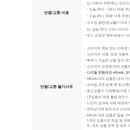
단, 아래의 주문/취소 조건인
오늘 00시 ~ 06시 30분 
반품/교환 비용
오늘 06시 30분 이후 주문
직수입 음반/영상물/기프트 
단, 당일 00시~13시 사이
박스 포장은 택배 배송이 가
소비자의 책임 있는 사유로 
소비자의 사용, 포장 개봉에 
복제가 가능한 상품 등의 포장을 
소비자의 요청에 따라 개별
디지털 컨텐츠인 eBook, 
eBook 대여 상품은 대여 기
모바일 쿠폰 등록 후 취소/환
반품/교환 불가사유
중고상품이 구매확정(자동 
LP상품의 재생 불량 원인이 기
시간의 경과에 의해 재판매가
전자상거래 등에서의 소비자
eBook 세트 상품은 일괄 
1개의 상품으로 취급 및 판매
우, 세트 상품 전부 및 세트