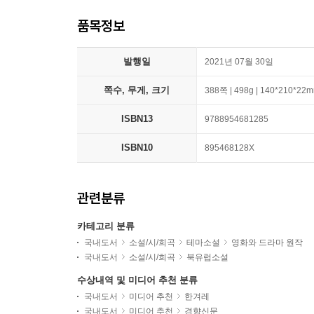
품목정보
발행일
2021년 07월 30일
쪽수, 무게, 크기
388쪽 | 498g | 140*210*22
ISBN13
9788954681285
ISBN10
895468128X
관련분류
카테고리 분류
국내도서
소설/시/희곡
테마소설
영화와 드라마 원작
국내도서
소설/시/희곡
북유럽소설
수상내역 및 미디어 추천 분류
국내도서
미디어 추천
한겨레
국내도서
미디어 추천
경향신문