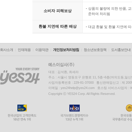
상품의 불량에 의한 반품, 교
소비자 피해보상
준하여 처리됨
환불 지연에 따른 배상
대금 환불 및 환불 지연에 
회사소개
인재채용
이용약관
개인정보처리방침
청소년보호정책
도서홍보안내
대표 : 김석환, 최세라
주소 : 서울시 영등포구 은행로 11, 5층~6층(여의도동,일신
사업자등록번호 : 229-81-37000 통신판매업신고 : 제 200
이메일 : yes24help@yes24.com 호스팅 서비스사업자 :
Copyright ⓒ YES24 Corp. All Rights Reserved.