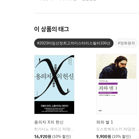
이 상품의 태그
#2023타임선정최고의미스터리스릴러100선
#영화원작
용의자 X의 헌신
죄와 벌 1
히가시노 게이고 저/양억관 역
재인
도스토예프스키 저/김연경 역
|
16,920
원
(10% 할인)
9,900
원
(10% 할인)