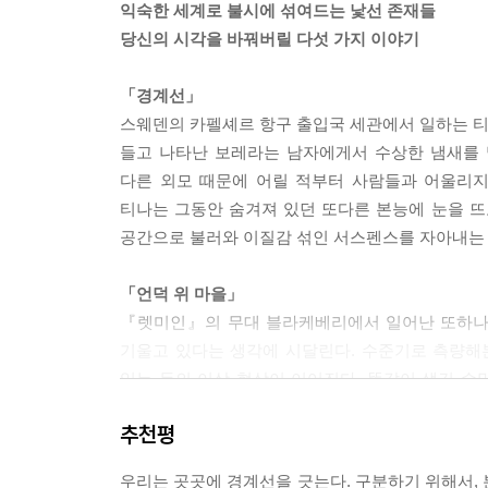
익숙한 세계로 불시에 섞여드는 낯선 존재들
당신의 시각을 바꿔버릴 다섯 가지 이야기
물론 그녀도 다른 사람과 마찬가지로 뱀파이어의 존
있다는 가정을 받아들이기만 하면 수많은 미제사건이
「경계선」
--- 「지나간 꿈은 흘려보내고」 중에서
스웨덴의 카펠셰르 항구 출입국 세관에서 일하는 티나
들고 나타난 보레라는 남자에게서 수상한 냄새를 
분명했다. 확대한 사진을 보고 나니 원래 사진도 똑
다른 외모 때문에 어릴 적부터 사람들과 어울리지
한 사람은 오스카르 에릭손이었고 다른 사람은 길고
티나는 그동안 숨겨져 있던 또다른 본능에 눈을 뜨고
--- 「지나간 꿈은 흘려보내고」 중에서
공간으로 불러와 이질감 섞인 서스펜스를 자아내는
헤덴에 대해 들어보지 않은 스웨덴 사람은 아무도 없
「언덕 위 마을」
었다. 살아 있는 시체들 또는 부활자로 불리는 존
『렛미인』의 무대 블라케베리에서 일어난 또하나의
벌여 그들을 다시 헤덴으로 돌려보냈다. 그후 이곳은
기울고 있다는 생각에 시달린다. 수준기로 측량해본
--- 「마지막 처리」 중에서
있는 등의 이상 현상이 이어진다. 똑같이 생긴 수
요엘의 불안감은 커져가고, 이윽고 모든 것의 원흉
“이건 더 안 좋은 상황이야. 그냥 사람들을 죽이는 
추천평
「임시교사」
--- 「마지막 처리」 중에서
우리는 곳곳에 경계선을 긋는다. 구분하기 위해서, 