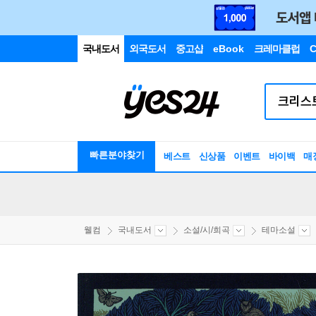
국내도서
외국도서
중고샵
eBook
크레마클럽
C
빠른분야찾기
베스트
신상품
이벤트
바이백
매
웰컴
국내도서
소설/시/희곡
테마소설