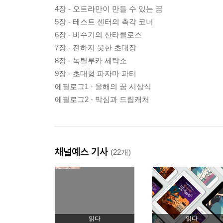
4장 - 오트라만이 만들 수 있는 꿈
5장 - 테스트 센터의 촉각 코너
6장 - 비수기의 산타클로스
7장 - 전하지 못한 초대장
8장 - 녹틸루카 세탁소
9장 - 초대형 파자마 파티
에필로그1 - 올해의 꿈 시상식
에필로그2 - 막심과 드림캐처
채널예스 기사
(22개)
읽다
읽다