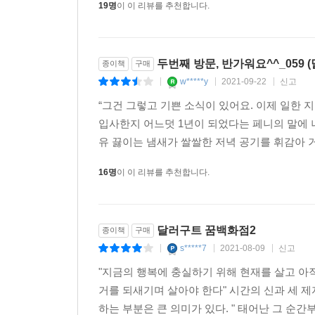
“꽤 적응했죠. 6년이나 지났으니까요.”
19명
이 이 리뷰를 추천합니다.
“6년이라면 아직 완전히 적응하기엔 짧은 시간이군요
운이 좋았다고나 할까요.”
킥 슬럼버는 솔직하게 자신의 얘기를 꺼냈다. 그는 
두번째 방문, 반가워요^^_059 
종이책
구매
“처음 보는 저에게 거리낌 없이 이야기하시네요. 솔
w*****y
2021-09-22
신고
|
|
|
남자가 솔직하게 털어놓았다.
“그건 그렇고 기쁜 소식이 있어요. 이제 일한 지
“왜냐하면, 당신은 우리와의 만남을 잠에서 깨어나
입사한지 어느덧 1년이 되었다는 페니의 말에 
우린 여기서 너무 유명해져 버렸고, 마음 편히 속을
유 끓이는 냄새가 쌀쌀한 저녁 공기를 휘감아 거
당신 같은 친구가 필요해서 다짜고짜 찾아온 거예요
까?”
16명
이 이 리뷰를 추천합니다.
킥 슬럼버가 말하면서 자세를 고쳐 앉았다. 그가 
--- 「3. 와와 슬립랜드와 꿈 일기를 쓰는 남자」 중
달러구트 꿈백화점2
종이책
구매
“페니, 신기한 걸 보여줄게.”
s*****7
2021-08-09
신고
|
|
|
아쌈은 방금 세탁기에서 꺼낸 물이 뚝뚝 떨어지는 
"지금의 행복에 충실하기 위해 현재를 살고 아
추억들이 내뿜는 빛이 빨랫감에 빨려 들어가듯이 
거를 되새기며 살아야 한다" 시간의 신과 세 제
은 광경을 지켜봤다.
하는 부분은 큰 의미가 있다. " 태어난 그 순간
“추억에 말리면 한 번도 젖은 적 없던 것처럼 바싹