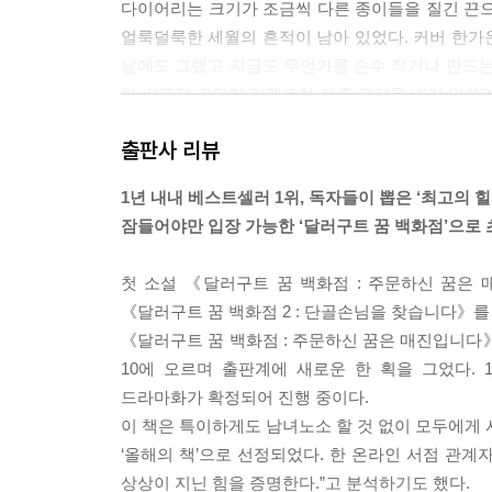
다이어리는 크기가 조금씩 다른 종이들을 질긴 끈으
얼룩덜룩한 세월의 흔적이 남아 있었다. 커버 한가운데
날에도 그랬고 지금도 무언가를 손수 적거나 만드는
럼 비교적 간단한 기계조차 자주 고장을 내기 일쑤
그는 한 손에 낡은 다이어리를 들고, 입구와 가장
출판사 리뷰
와락 껴안아 주는 것 같았다. 다이어리를 펼쳐 들고
버텨보려고 했지만, 그의 컨디션이 허락하지 않았다.
1년 내내 베스트셀러 1위, 독자들이 뽑은 ‘최고의 힐
‘젊었을 때는 남는 게 체력이었는데….’ 한숨을 푹
잠들어야만 입장 가능한 ‘달러구트 꿈 백화점’으로
로선 푹 자고 일어나는 게 훨씬 좋은 선택일 것이다
로 생각을 바꿨다.
첫 소설 《달러구트 꿈 백화점 : 주문하신 꿈은 
--- 「프롤로그」 중에서
《달러구트 꿈 백화점 2 : 단골손님을 찾습니다》를
《달러구트 꿈 백화점 : 주문하신 꿈은 매진입니다》는
꿈 백화점과 수많은 상점들이 위치한 중심가를 기
10에 오르며 출판계에 새로운 한 획을 그었다. 
니콜라스가 사는 만년 설산, 동쪽에는 야스 누즈 오
드라마화가 확정되어 진행 중이다.
쪽에 위치한 곳이 바로 ‘아찔한 내리막’이었는데, 
이 책은 특이하게도 남녀노소 할 것 없이 모두에게 사
내리막에서 골짜기를 지나 다시 서쪽으로 가파른 오르
‘올해의 책’으로 선정되었다. 한 온라인 서점 관계
람들은 그곳을 ‘컴퍼니 구역’이라고 불렀다.
상상이 지닌 힘을 증명한다.”고 분석하기도 했다.