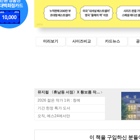
미리보기
사이즈비교
카드뉴스
공
뮤지컬 〈휴남동 서점〉X 황보름 작가 북토크
2026 젊은 작가 1위 : 청예
기간 한정 특가 도서
오직, 예스24에서만
이 책을 구입하신 분