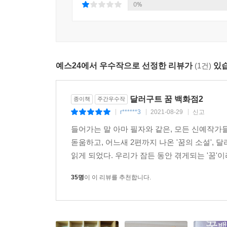
0%
려고 눈을 잔뜩 찌푸렸다.
==어른들을 위한 힐링 판타지 《달러구트 꿈 백화
“저 구멍 안에 사람이 있는 것 같아.”
녹틸루카들이 모두 하차한 뒤 차장이 열차를 30m 
· 꿈을 쓴 작가, 꿈을 이루다. 출판계에 꿈같은 이
암벽에 구멍을 뚫어서 만든 작은 매점이었다. 원래 
· 한국소설 새바람 일으킨 작가, 한국문학을 변화시
간이 되질 않았다. 메뉴판은 매점이 있는 구멍의 
예스24에서 우수작으로 선정한 리뷰가
(1건)
있습
· 팬데믹 위기 건너는 기업들, 꿈·미래 말하는 책 택
차장은 딴청을 피우면서 손님들이 매점의 상품을 구
· 볼수록 빠져드는 ‘마력 책’, 대중성 있는 판타지라
“삶은 달걀, 신문, 간단한 주전부리 있습니다.”
· 문학계 흙수저의 반란, 탄탄하고 흡입력 있는 이야
달러구트 꿈 백화점2
매점 안에 앉아 있던 주인이 열차의 승객들에게 외치
종이책
주간우수작
· 소설 《달러구트 꿈 백화점》은 어느 순간부터 꿈
r******3
2021-08-29
신고
“달걀 두 개랑 신문 한 부 주세요.”
|
|
|
오피니언 뉴스
매점 주인은 기다란 작대기 끝에 달걀과 신문이 든 
들어가는 말 아마 필자와 같은, 모든 신예작가
· 이 책은 인물 간의 갈등도 주인공 간의 로맨스도
이 작대기를 회수하는 것으로 거래는 일사천리로 끝
돋움하고, 어느새 2편까지 나온 '꿈의 소설',
벗어나고 싶을 때 읽으면 힐링 되기도 한다. - 인사
“저걸 봐, ‘월요병 치료제’라는 게 있어. 새로 나온 
읽게 되었다. 우리가 잠든 동안 겪게되는 '꿈'이
모태일이 매점의 메뉴판을 살펴보다가 갈색 병에 담
35명
이 이 리뷰를 추천합니다.
“하나씩 마셔보겠니?”
“그래도 되나요?”
“물론이지. 여기 ‘월요병 치료제’ 두 병, 그리고 신문 
병뚜껑에는 ‘부장님이 오늘 출근을 안 한다고 상상하