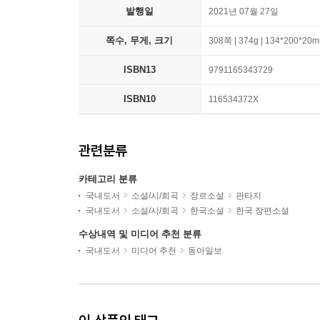
발행일
2021년 07월 27일
쪽수, 무게, 크기
308쪽 | 374g | 134*200*20
ISBN13
9791165343729
ISBN10
116534372X
관련분류
카테고리 분류
국내도서
소설/시/희곡
장르소설
판타지
국내도서
소설/시/희곡
한국소설
한국 장편소설
수상내역 및 미디어 추천 분류
국내도서
미디어 추천
동아일보