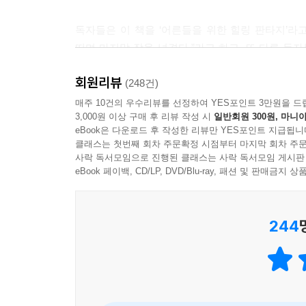
지형이 워낙 험준하고 다른 방향으로 빙빙 돌아 
열차를 이용하는 것이 일반적이었다. 열차는 하루에
독자들은 이 책을 ‘어른들을 위한 힐링 판타지’라
“페니, 모태일. 너희는 아직 출근 열차를 한 번도 못 
띠며 마지막 장을 넘겼다.”라고 하고, 또 다른 독
모그베리가 묻자 모태일이 고개를 가로저었다.
어릴 때 호그와트 입학 허가서가 도착하기를 기다
“전 한 번 타봤어요. 잠옷을 입은 외부 손님은 별
회원리뷰
남겼다.
(248건)
들켜서 뒷덜미를 잡히는 바람에 딱 10초 정도가 끝
매주 10건의 우수리뷰를 선정하여 YES포인트 3만원을 드
컴퍼니 구역으로 가는 출근 열차는 아무나 탈 수 있
3,000원 이상 구매 후 리뷰 작성 시
일반회원 300원, 마니아
1년 만에 돌아온 《달러구트 꿈 백화점 2 : 단
종사자’라는 것을 증명할 신분증이 필요했다. 그리고
eBook은 다운로드 후 작성한 리뷰만 YES포인트 지급됩니
선사할 것이다.
입증을 받을 수 있었다.
클래스는 첫번째 회차 주문확정 시점부터 마지막 회차 주문
사락 독서모임으로 진행된 클래스는 사락 독서모임 게시판
--- 「1. 페니의 첫 번째 연봉협상」 중에서
eBook 페이백, CD/LP, DVD/Blu-ray, 패션 및 판매금
“정말 고마워. 나한테 정말 필요한 꿈이었어.”
페니는 곧 출근 열차를 타게 된다는 생각에 조금씩 
“이게 네가 찾던 꿈이길 바라.”
기는 사무적인 분위기와 관공서 특유의 경직된 이미
244
게다가 모그베리는 민원관리국에 대하여 경고 아닌 
어느덧 달러구트 꿈 백화점에서 일한 지 1년이 된 페
‘거긴 될 수 있으면 안 가고 싶은 곳이야. 뭐랄까…
제법 꿈 백화점의 일이 손에 익어 자신감이 넘친다. 
선 한 무리의 사람들은 진한 곡물 냄새가 나는 따듯
페니는 설레는 마음을 감출 수 없다.
열차는 멈추지 않고 레일 위를 부지런히 달렸다. 열
하지만 그곳에서 페니를 기다리고 있는 건, 꿈에 대
이고 앉았다. 가림막 끝에 맺힌 빗방울에 페니의 어