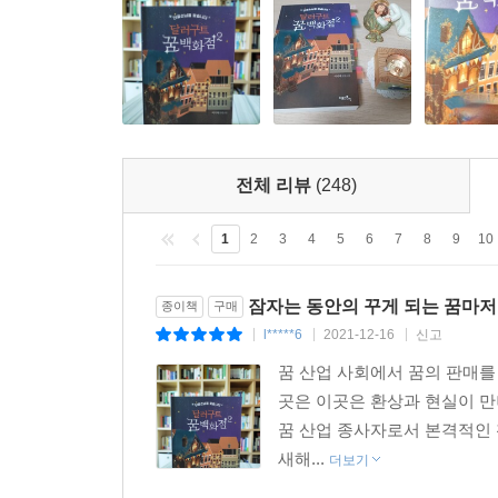
1%’, ‘안도감 0.005%’ 등 쥐꼬리만 한 감정이
--- 「2. 민원관리국」 중에서
“안녕하세요. 792번 손님. 저는 와와 슬립랜드예요
“저는 킥 슬럼버입니다. 동물이 되는 꿈을 만들고 
자고 해서 놀라셨죠? 실례가 많았습니다.”
“안녕하세요. 저는 박태경이에요. 꿈을 만들다니… 
전체 리뷰
(248)
“보내주신 꿈 일기를 봤어요. 그래서 당신에 대해 
1
2
3
4
5
6
7
8
9
10
세요? 그건 열대우림의 풍경이 시간과 빛의 이동에 
페니가 뿌리고 간 나뭇잎 내음이 나는 향수 덕분인지
“아… 기억났어요! 제가 정말 좋아하는 꿈이에요. 맞
잠자는 동안의 꾸게 되는 꿈마저
종이책
구매
이거 놀랍고 조금 부끄럽네요.”
l*****6
2021-12-16
신고
|
|
|
“부끄럽긴요. 꿈을 꾸고 난 뒤에 일기를 쓰면 그 
꿈 산업 사회에서 꿈의 판매를
은 것처럼 기뻤어요.”
곳은 이곳은 환상과 현실이 만
와와 슬립랜드가 말했다.
꿈 산업 종사자로서 본격적인 
“눈이 안 보인다고 들었습니다. 언제부터죠? 적응은 
새해...
더보기
킥 슬럼버라고 자신을 소개한 남자가 단도직입적으