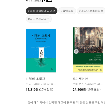
이 상품의 태그
#크레마클럽에있어요
#힐링소설
#내맘대로올해의책
#믿고보는시리즈
니체의 초월자
오디세이아
프리드리히 니체 저/김철 편역
히읏
호메로스 저/페테르 파울 루벤스 그림/박문재 역
|
15,210
원
(10% 할인)
24,300
원
(10% 할인)
검색 페이지에서 선택된 태그에 등록된 더 많은 상품을 확인해 