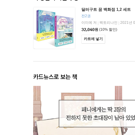
달러구트 꿈 백화점 1,2 세트
전2권
이미예 저
팩토리나인
2021년 
|
|
32,040
원
(10% 할인)
카트에 넣기
카드뉴스로 보는 책