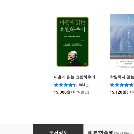
마흔에 읽는 쇼펜하우어
작별하지 않
864건
15,300
원
(10% 할인)
15,120
원
(10
달러구트 꿈 백화점 2
도서정보
리뷰/한줄평
(248/1,042)