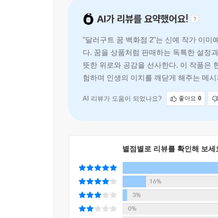
페니는 “왜 저에게서 꿈까지 뺏어가려고 하시나요?”
이윽고 출근 열차 외에는 다른 차량이 눈에 띄지 않
AI가 리뷰를 요약했어요!
손님을 시작으로 지금껏 본 적 없던 유형의 손님들을
어 멀리서 보기만 했던 그 아찔한 내리막에 다다른 
꿈에 들어가는 감각을 만드는 데 쓰는 온갖 재료와
점점 내리막으로 다가가자 손에 저절로 땀이 나기 
"달러구트 꿈 백화점 2"는 신예 작가 이
내려와 수상한 일을 벌이는 니콜라스, 비밀스럽게 죄
녹틸루카들의 빨랫감은 전부 쏟아져 떨어질 것 같았고
다. 꿈을 상품처럼 판매하는 독특한 설정과
늙은 녹틸루카들이 일하는 수상한 녹틸루카 세탁소
“이거… 괜찮은 거 맞지?”
뜻한 위로와 공감을 선사한다. 이 작품은 
과연, 이곳에서 어떤 새로운 일들이 벌어질까?
모태일의 불안한 목소리가 긴장감을 더했다.
험하며 인생의 이치를 깨닫게 해주는 메시
페니는 앞자리의 차장이 발치에서 작은 병을 꺼내더니
“추억에 잠겨 있는 중이에요. 그림자들이 가장 좋아
열차가 요란하게 덜컹! 하더니 내리막으로 진입하
AI 리뷰가 도움이 되었나요?
좋아요
0
“글쎄다. 나는 그렇게 생각하지 않는단다. 무기력증
스럽게 내려가기 시작했다.
하지 않겠니? 우리의 단골손님이시잖니.”
페니는 차장이 꺼낸 병에 ‘반항심’이라고 적힌 걸 보
“지금 손님의 상황도 세탁기 안에 가득 들어 있는 
--- 「2. 민원관리국」 중에서
그냥 말리면 그만 아닐까요?”
별점별로 리뷰를 확인해 보세
- 본문 중에서
그들이 내려왔던 레일 옆에 거대한 동굴 입구가 뻥
‘녹틸루카 세탁소’라고 삐뚤빼뚤하게 적혀 있는 나무
16%
민원을 낸 사람들은 왜 꿈을 꾸지 않으려고 할까
“모태일, 저런 곳에서 빨래가 잘 마를까?”
손님들을 위해 특별한 축제를 준비하는 달러구트. 
3%
“꼭 햇볕에 말려야 하는 건 아니니까. 성능 좋은 건
0%
모태일이 대수롭지 않게 대답했다. 모태일은 세탁소에