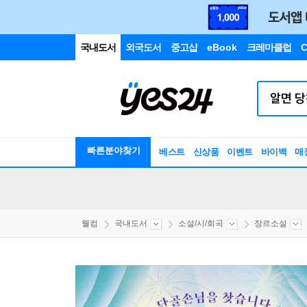
국내도서
외국도서
중고샵
eBook
크레마클럽
C
빠른분야찾기
베스트
신상품
이벤트
바이백
매
웰컴
국내도서
소설/시/희곡
장르소설