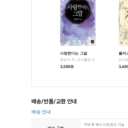
사랑한다는 그말
플러스
최승지 저
도서출판 선
안미영
|
3,500
원
3,60
배송/반품/교환 안내
배송 안내
구매 후 즉시 다운로드 가능