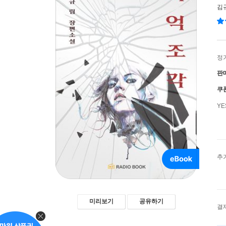
김
정
판
쿠
Y
추
미리보기
공유하기
결