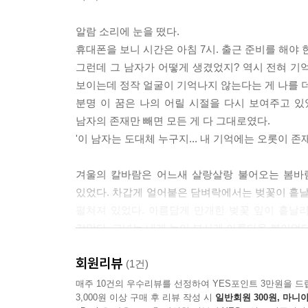
알람 소리에 눈을 떴다.
휴대폰을 보니 시간은 아침 7시. 출근 준비를 해야 
그런데 그 남자가 어떻게 생겼었지? 역시 전혀 기억
보이는데 정작 얼굴이 기억나지 않는다는 게 나를 더
분명 이 꿈은 나의 어릴 시절을 다시 보여주고 
남자의 존재만 빼면 모든 게 다 그대로였다.
'이 남자는 도대체 누구지... 내 기억에는 오롯이 
겨울의 칼바람은 어느새 살랑살랑 불어오는 봄바
있었다. 차갑게 얼어붙은 담벼락에서는 벚꽃이 흩날
펼쳐져 있었다. 아름답게 만개한 벚꽃 잎이 흩날
같았다. 그녀는 내게 눈이 부시게 아름다운 봄이었다
회원리뷰
어린 그녀의 입에서 다시 내 이름을 듣게 되자 세상
(1건)
‘내 이름과 내 얼굴을 기억할 수 있을까...나는 너에
매주 10건의 우수리뷰를 선정하여 YES포인트 3만원을 드
3,000원 이상 구매 후 리뷰 작성 시
일반회원 300원, 마니아
기쁨과 슬픔이 동시에 나를 찾아왔다. 그녀를 찾은