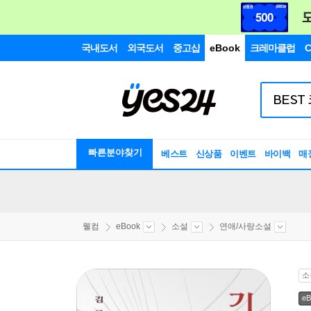
국내도서
외국도서
중고샵
eBook
크레마클럽
C
빠른분야찾기
베스트
신상품
이벤트
바이백
매
웰컴
eBook
소설
연애/사랑소설
소
eB