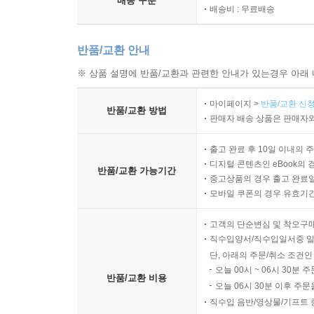
배송 구분
배송비 : 무료배송
반품/교환 안내
※ 상품 설명에 반품/교환과 관련한 안내가 있는경우 아래 
마이페이지 >
반품/교환 신청
반품/교환 방법
판매자 배송 상품은 판매자와
출고 완료 후 10일 이내의 
디지털 콘텐츠인 eBook의 
반품/교환 가능기간
중고상품의 경우 출고 완료일
모바일 쿠폰의 경우 유효기간(
고객의 단순변심 및 착오구
직수입양서/직수입일서중 일
단, 아래의 주문/취소 조건인
오늘 00시 ~ 06시 30분 
반품/교환 비용
오늘 06시 30분 이후 주문
직수입 음반/영상물/기프트 