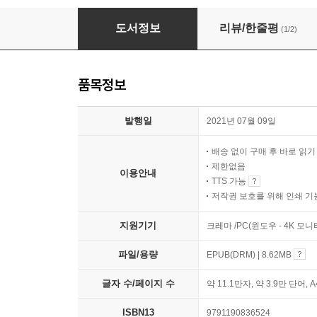
기억 조각
도서정보
리뷰/한줄평
(1/2)
품목정보
발행일
2021년 07월 09일
배송 없이 구매 후 바로 읽
제한없음
이용안내
TTS 가능
저작권 보호를 위해 인쇄 기
지원기기
크레마 /PC(윈도우 - 4K 모
파일/용량
EPUB(DRM) | 8.62MB
글자 수/페이지 수
약 11.1만자, 약 3.9만 단어, 
ISBN13
9791190836524