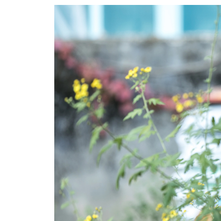
성공이란
좋아하는 마음
기뻐하고 즐거워하라
너무 빠르다
‘무엇’과 ‘어떻게’
결핍의 축복
터닝 포인트
좋은 친구
사랑이란
행복이란
3장. 구름의 징검다리
중학생들과의 만남
쏠림 현상
취업과 결혼
인생 사계