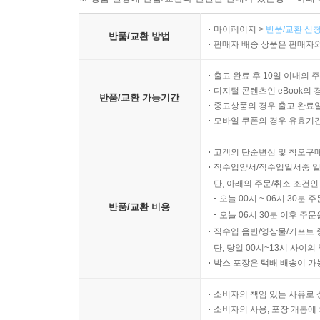
마이페이지 >
반품/교환 신청
반품/교환 방법
판매자 배송 상품은 판매자와
출고 완료 후 10일 이내의 
디지털 콘텐츠인 eBook의 
반품/교환 가능기간
중고상품의 경우 출고 완료일
모바일 쿠폰의 경우 유효기간(
고객의 단순변심 및 착오구
직수입양서/직수입일서중 일
단, 아래의 주문/취소 조건인
오늘 00시 ~ 06시 30분 
반품/교환 비용
오늘 06시 30분 이후 주문
직수입 음반/영상물/기프트 
단, 당일 00시~13시 사이
박스 포장은 택배 배송이 가
소비자의 책임 있는 사유로 
소비자의 사용, 포장 개봉에 