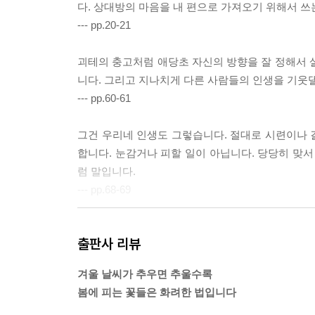
다. 상대방의 마음을 내 편으로 가져오기 위해서 쓰
--- pp.20-21
괴테의 충고처럼 애당초 자신의 방향을 잘 정해서 
니다. 그리고 지나치게 다른 사람들의 인생을 기웃
--- pp.60-61
그건 우리네 인생도 그렇습니다. 절대로 시련이나 
합니다. 눈감거나 피할 일이 아닙니다. 당당히 맞서
럼 말입니다.
--- pp.68-69
어디까지나 터닝 포인트는 유턴하고는 달라요. 유턴
출판사 리뷰
길을 열어나가는 그 어떤 계기를 말해요. 터닝 포
요. 누구나 그 길 위에서 새로운 인생과 축복을 만날
겨울 날씨가 추우면 추울수록
--- p.72
봄에 피는 꽃들은 화려한 법입니다