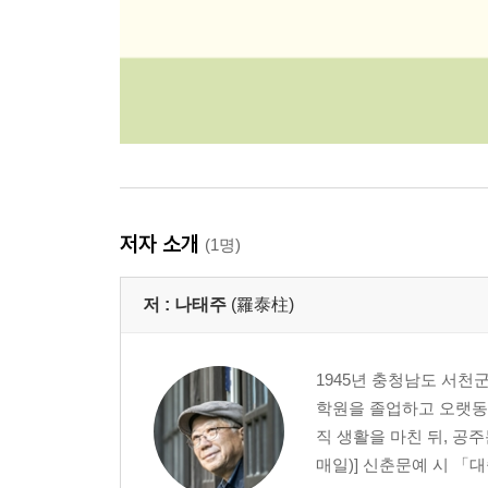
저자 소개
(1명)
저 :
나태주
(羅泰柱)
1945년 충청남도 서천
학원을 졸업하고 오랫동안
직 생활을 마친 뒤, 공
매일)] 신춘문예 시 「대