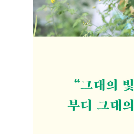
헝그리와 앵그리
메이저와 마이너
인생 삼여
젊은이들에게 하는 부탁
세 가지의 삶
달라진 담론
명예와 명성
수신제가 치국평천하
앞으로의 삶
4장. 시의 징검다리
풀꽃
이 가을에
다시 중학생에게
선물
행복
혼자서