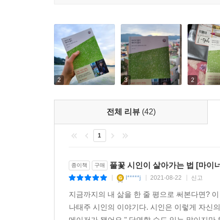
2
3
2
전체 리뷰
(42)
1
풀꽃 시인이 살아가는 법 [마이너
종이책
구매
l*****j
2021-08-22
신고
|
|
|
지금까지의 내 삶을 한 줄 평으로 써본다면? 이
나태주 시인의 이야기다. 시인은 이렇게 자신의
메이저가 됐어요." 당연할 수도 있는 말이지만 