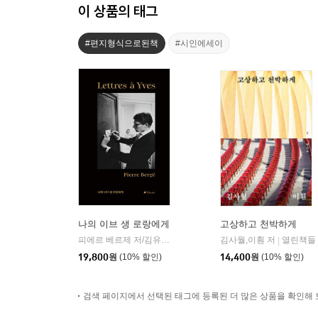
이 상품의 태그
#편지형식으로된책
#시인에세이
나의 이브 생 로랑에게
고상하고 천박하게
피에르 베르제 저/김유진 역
프란츠
김사월,이훤 저
열린책들
|
|
19,800
원
(10% 할인)
14,400
원
(10% 할인)
검색 페이지에서 선택된 태그에 등록된 더 많은 상품을 확인해 