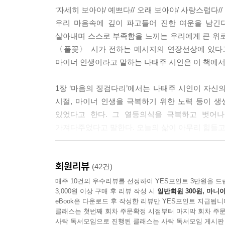
우리말 가운데서 사랑이란 말처럼 아름다운 말은 없어
‘자세히 보아야/ 예쁘다// 오래 보아야/ 사랑스럽다
느껴져요. 사랑. 아무래도 가까이하면서 살 일이에요
우리 마음속에 깊이 파고들어 진한 여운을 남긴
래요.
살아내며 스스로 부족함을 느끼는 우리에게 큰 위로
--- p.80
〈풀꽃〉 시가 전하는 메시지의 연장선상에 있다고
마이너 인생이라고 말하는 나태주 시인은 이 책에서
자동차가 없지요. 살고 있는 아파트는 지은 지 30
때문에 불행할 까닭은 없는 일입니다. 내가 여러분에
1장 ‘마음의 징검다리’에서는 나태주 시인이 자신의
람인 것입니다.
시절, 마이너 인생을 극복하기 위한 노력 등이 
--- p.84
있었다고 한다. 그 열등의식을 극복하고 벗어나
가져다주었다고 말한다. 오늘의 삶이 아무리 힘들고 
아이들도 압니다. 〈풀꽃〉 시에서 가장 감동을 주는
한 일이 아니지요. 이런 데서도 나는 느낍니다. 인
그대의 빛나는 시간을 축복합니다
고.
회원리뷰
부디 그대의 시간을 껴안아 주십시오
(42건)
--- p.138
매주 10건의 우수리뷰를 선정하여 YES포인트 3만원을 드
3,000원 이상 구매 후 리뷰 작성 시
일반회원 300원, 마니아
2장 ‘바람의 징검다리’와 3장 ‘구름의 징검다리’
행복. 그것은 객관이 아니고 주관입니다. 어디까
eBook은 다운로드 후 작성한 리뷰만 YES포인트 지급됩니
하는지, 바람직한 성공은 무엇인지, 터닝 포인트가
매우 간단합니다. 그냥 나는 행복한 사람이다, 하고
클래스는 첫번째 회차 주문확정 시점부터 마지막 회차 주문
삶의 지혜를 전한다. 이 책의 핵심 주제라고 할 
사락 독서모임으로 진행된 클래스는 사락 독서모임 게시판