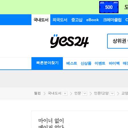
국내도서
외국도서
중고샵
eBook
크레마클럽
C
빠른분야찾기
베스트
신상품
이벤트
바이백
매
웰컴
국내도서
인문
인문/교양
교양