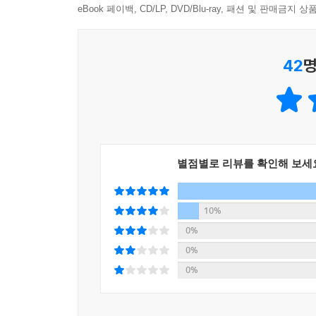
실패를 겪으라는 것은 아니다. 살아가다가 그런 
eBook 페이백, CD/LP, DVD/Blu-ray, 패션 및 판매금
--- p.150
중요하니 그 마음을 잃지 말라고 당부한다.
42
명
4장 ‘시의 징검다리’에는 〈풀꽃〉, 〈선물〉, 〈
힘들고 우울하고 불행할 때 시를 가까이하며 마음
시 작품들을 가려 뽑아 수록했다. 이외에도 2편의 
시간이라며 부디 그대의 시간을 껴안아 달라고 조언
각 장의 제목에는 모두 징검다리가 들어 있다. 
별점별로 리뷰를 확인해 보세
있기를 바라는 마음에서 징검다리라는 이름을 붙였
분야에서 진정으로 성공한 사람, 명예를 얻은 사람
그 마이너의 시기이고 시련의 시기라고 생각합니다”
10%
0%
0%
0%