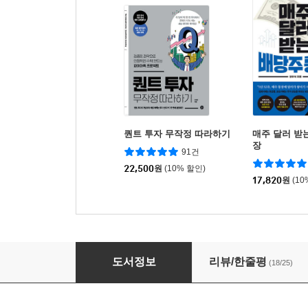
퀀트 투자 무작정 따라하기
매주 달러 받
장
91건
22,500
원
(10% 할인)
17,820
원
(10
배당주 투자 무작정 따라하기
도서정보
리뷰/한줄평
(18/25)