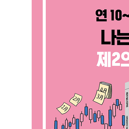
배당, 얼마나 알고 있을까? 셀프 체크리스트
배당용어 정복: 배당총액, 주당배당금, 배당수익률
1년에 배당 가능한 횟수는?
배당을 받으려면 언제까지 주식을 매수해야 할까?
현금배당과 주식배당의 차이는?
순이익이 적자면 배당이 가능할까?
배당 정보 확인하는 필수 사이트는?
[잠깐만요] 배당투자가 쉬워지는 재무제표 필수 지
[무작정 따라하기] 계좌개설에서 환전, 주문까지 한 
[무작정 따라하기] 실전 재무제표 기업 분석 따라하
둘째마당. 실전 배당투자 시작하기
[투자이야기] 예·적금 금리가 2%도 안 되는데 배당수
04 배당과 함께하는 거시경제 지표 ‘금리’
국가 부도의 날 vs 2021년 대한민국
금리를 활용한 배당주 투자전략