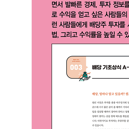
건물주 꿈을 이루는 가장 현실적인 방법
국내 리츠 시장의 성장 가능성
리츠 투자 시 꼭 확인해야 하는 6가지
① 투자대상
② 임차인의 건전성
③ 부동산의 가치
④ 운용수익(FFO)
⑤ 순자산가치(NAV)
⑥ 배당 매력
국내 상장 리츠 총정리
[잠깐만요] 우량 임차인과 계약조건 파악하기
14 배당주 발굴이 어렵다면 ‘배당 ETF’
ETF 투자 시 알아야 할 점
① 보수
② 추적오차와 괴리율
③ 거래대금
투자할 만한 국내 배당 ETF는?