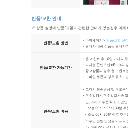
반품/교환 안내
※ 상품 설명에 반품/교환과 관련한 안내가 있는경우 아래 
마이페이지 >
반품/교환 신청
반품/교환 방법
판매자 배송 상품은 판매자와
출고 완료 후 10일 이내의 
디지털 콘텐츠인 eBook의 
반품/교환 가능기간
중고상품의 경우 출고 완료일
모바일 쿠폰의 경우 유효기간(
고객의 단순변심 및 착오구
직수입양서/직수입일서중 일
단, 아래의 주문/취소 조건인
오늘 00시 ~ 06시 30분 
반품/교환 비용
오늘 06시 30분 이후 주문
직수입 음반/영상물/기프트 
단, 당일 00시~13시 사이