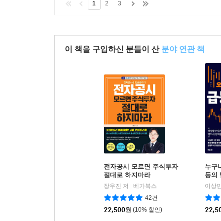
1
2
3
이 책을 구입하신 분들이 산
분야 연관 책
전자공시 모르면 주식투자
누구나
절대로 하지마라
등의
장우진 저
베가북스
이상민
|
42건
22,500
원
(10% 할인)
22,5