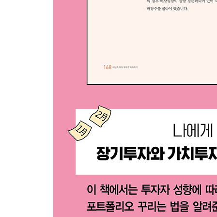
① 인프라 201
② 주거시설 203
③ 산업시설 204
④ 리테일 206
⑤ 데이터센터 207
⑥ 헬스케어 209
⑦ 오피스 210
⑧ 셀프스토리지 212
⑨ 전문시설 213
⑩ 숙박/리조트 214
⑪ 다각화시설 216
⑫ 팀버 217
섹터별 리츠 동향 정리
21 스타일이 다양한 미국 배당 ETF
고배당 ETF
배당성장 ETF