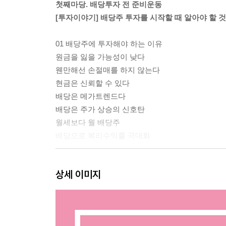
첫째마당. 배당투자 전 준비운동
[투자이야기] 배당주 투자를 시작할 때 알아야 할 
01 배당주에 투자해야 하는 이유
원금을 잃을 가능성이 낮다
웬만해선 손절매를 하지 않는다
현금은 신뢰할 수 있다
배당은 메가트렌드다
배당은 주가 상승의 신호탄
월세보다 월 배당주
배당으로 복리수익률 극대화
02 배당주에 대한 오해
상세 이미지
배당주 투자는 따분하다?
배당주 투자는 배당금이 주요 수익이다?
03 배당 기초상식 A-Z