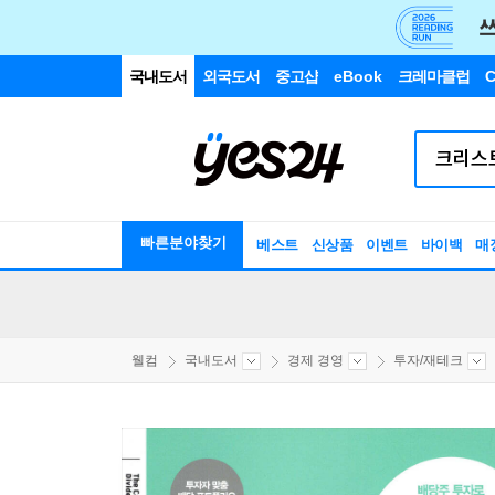
국내도서
외국도서
중고샵
eBook
크레마클럽
C
빠른분야찾기
베스트
신상품
이벤트
바이백
매
웰컴
국내도서
경제 경영
투자/재테크