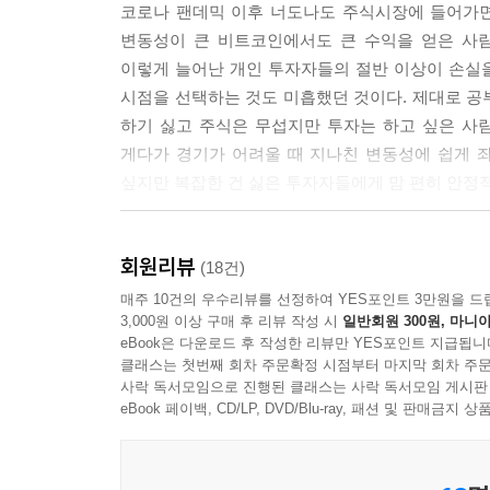
코로나 팬데믹 이후 너도나도 주식시장에 들어가면
변동성이 큰 비트코인에서도 큰 수익을 얻은 사
이렇게 늘어난 개인 투자자들의 절반 이상이 손실
시점을 선택하는 것도 미흡했던 것이다. 제대로 공
하기 싫고 주식은 무섭지만 투자는 하고 싶은 사
게다가 경기가 어려울 때 지나친 변동성에 쉽게 
싶지만 복잡한 건 싫은 투자자들에게 맘 편히 안정적
발빠르게 경제, 투자 지식을 전달하는 유튜버 달란
회원리뷰
배당주의 기본상식부터 실전 투자&수익률을 높이는
(18건)
매주 10건의 우수리뷰를 선정하여 YES포인트 3만원을 드
3,000원 이상 구매 후 리뷰 작성 시
일반회원 300원, 마니아
이 책의 저자는 현재 26만 명이 넘는 구독자를 
eBook은 다운로드 후 작성한 리뷰만 YES포인트 지급됩니
저자는 주식시장의 활황 속에서도 안정적으로 수익
클래스는 첫번째 회차 주문확정 시점부터 마지막 회차 주문
사람들에게 배당주 투자를 시작하기에 앞서 꼭 
사락 독서모임으로 진행된 클래스는 사락 독서모임 게시판
아이디어 등을 알려준다. 삼성전자를 사야 하는지,
eBook 페이백, CD/LP, DVD/Blu-ray, 패션 및 판매금
싶은 투자자에게 추천하는 배당 ETF는 무엇인지?
수 있을 것이다.