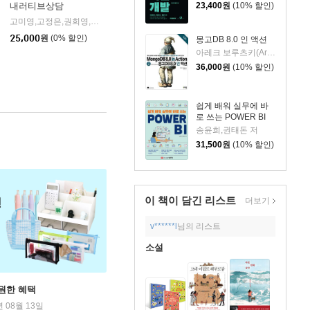
23,400
원
(10% 할인)
내러티브상담
고미영,고정은,권희영,김민화,김사라,김유숙,김은영,김혜경,박숙현,빈미향,신영화,안미옥,이경욱,이
한빛미디어
|
25,000
원
(0% 할인)
몽고DB 8.0 인 액션
아레크 보루츠키(Arek Borucki) 저/김인범 역
36,000
원
(10% 할인)
쉽게 배워 실무에 바
로 쓰는 POWER BI
송윤희,권태돈 저
31,500
원
(10% 할인)
이 책이 담긴
리스트
더보기
v******l
님의 리스트
소설
원한 혜택
년 08월 13일