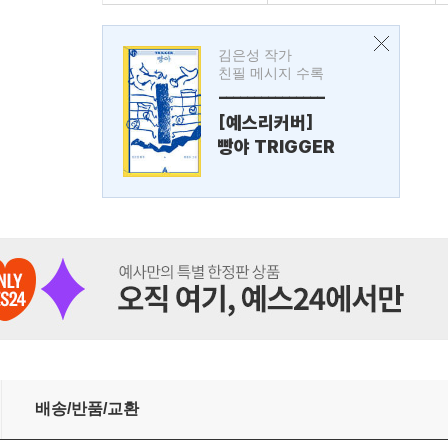
김은성 작가
친필 메시지 수록
---------------
[예스리커버]
빵야 TRIGGER
배송/반품/교환