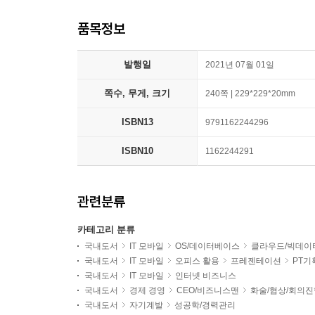
품목정보
발행일
2021년 07월 01일
쪽수, 무게, 크기
240쪽 | 229*229*20mm
ISBN13
9791162244296
ISBN10
1162244291
관련분류
카테고리 분류
국내도서
IT 모바일
OS/데이터베이스
클라우드/빅데이
국내도서
IT 모바일
오피스 활용
프레젠테이션
PT기
국내도서
IT 모바일
인터넷 비즈니스
국내도서
경제 경영
CEO/비즈니스맨
화술/협상/회의진
국내도서
자기계발
성공학/경력관리