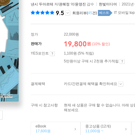
낸시 두아르테
저/
권혜정
역/
윤영진
감수
한빛미디어
2021년
9.5
IT 모바일 top
회원리뷰(
45
건)
베스트
정가
22,000원
19,800
원
판매가
(10% 할인)
YES포인트
1,100원 (5% 적립)
5만원이상 구매 시 2천원 추가적립
결제혜택
카드/간편결제 혜택을 확인하세요
구매 시 참고사항
현재 새 상품은 구매 할 수 없습니다. 아래 
해보세요.
eBook
중고상품 (12개)
17,600원
11,000원 ~