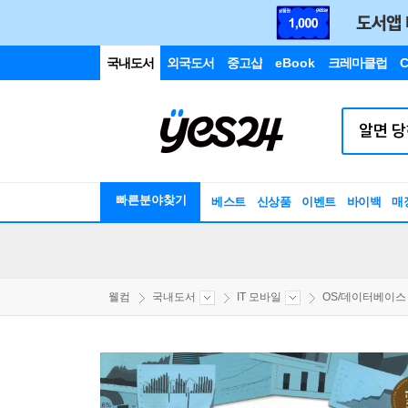
국내도서
외국도서
중고샵
eBook
크레마클럽
C
빠른분야찾기
베스트
신상품
이벤트
바이백
매
웰컴
국내도서
IT 모바일
OS/데이터베이스