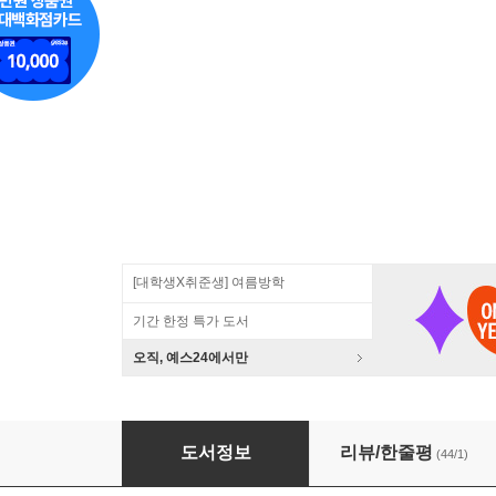
[대학생X취준생] 여름방학
기간 한정 특가 도서
오직, 예스24에서만
데이터 스토리
도서정보
리뷰/한줄평
(44/1)