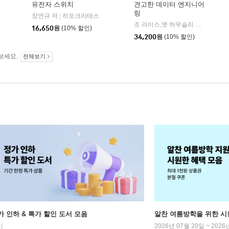
유전자 스위치
견고한 데이터 엔지니어
링
경문사
장연규 저
히포크라테스
|
|
조 라이스,맷 하우슬리 저/김인범 역
16,650
원
(10% 할인)
34,200
원
(10% 할인)
보세요.
전체보기
가 인하 & 특가 할인 도서 모음
알찬 여름방학을 위한 시
시
2026년 07월 20일 ~ 2026