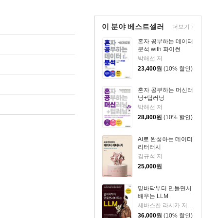
이 분야 베스트셀러
더보기
혼자 공부하는 데이터
분석 with 파이썬
박해선 저
23,400
원
(10% 할인)
혼자 공부하는 머신러
닝+딥러닝
박해선 저
28,800
원
(10% 할인)
AI로 완성하는 데이터
리터러시
김규석 저
25,000
원
밑바닥부터 만들면서
배우는 LLM
세바스찬 라시카 저/박해선 역
36,000
원
(10% 할인)