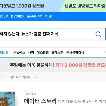
D/LP
DVD/BD
문구
/GIFT
티켓
장안내
채널예스
사락
예스펀딩
클래스24
독서유형검사
RBTI Lab
독서유형검사
주말에는 더욱 알뜰하게!
최대 2,000원 상품권 받으
클라우드/빅데이...
소득공제
데이터 스토리
데이터를 설득력 있는 이야기