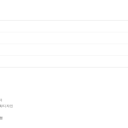
터
획/디자인
행