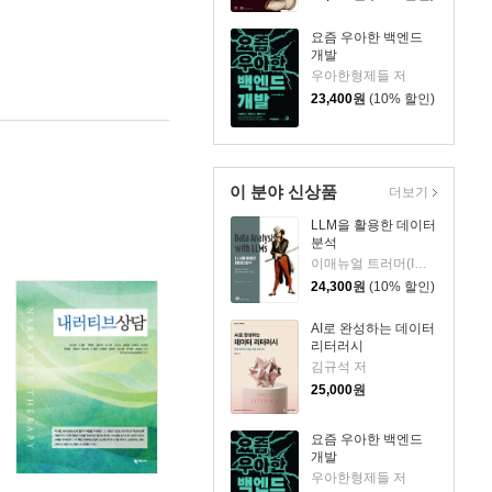
요즘 우아한 백엔드
개발
우아한형제들 저
23,400
원
(10% 할인)
이 분야 신상품
더보기
LLM을 활용한 데이터
분석
이매뉴얼 트러머(Immanuel Trummer) 저/옥경석 역
24,300
원
(10% 할인)
AI로 완성하는 데이터
리터러시
김규석 저
25,000
원
요즘 우아한 백엔드
개발
우아한형제들 저