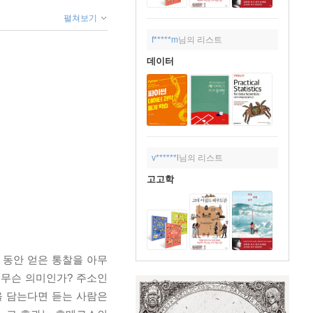
펼쳐보기
f*****m
님의 리스트
데이터
v******l
님의 리스트
고고학
 동안 얻은 통찰을 아무
 무슨 의미인가? 주소인
락을 담는다면 듣는 사람은