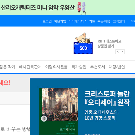
로그인
회원가입
마이페이지
카트
주문/배송
고객센터
Gl
젊은 작가
예사단독판매
이달의사은품
특가할인
추천도서
대량/법인
세요!
로 바꾸는 방법