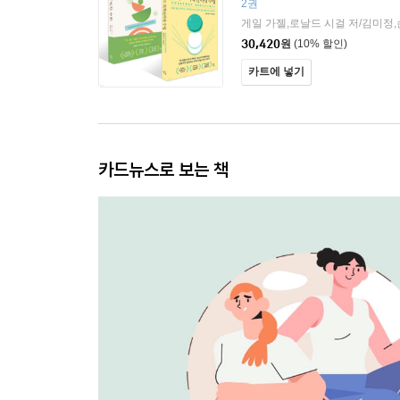
2권
게일 가젤,로날드 시걸 저/김미정
30,420
원
(10% 할인)
카트에 넣기
카드뉴스로 보는 책