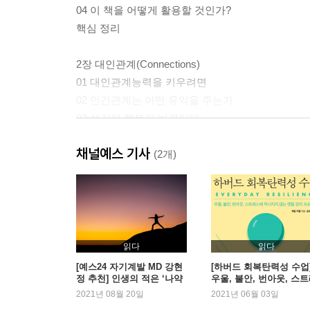
04 이 책을 어떻게 활용할 것인가?
핵심 정리
2장 대인관계(Connections)
01 대인관계능력을 키우려면
02 인간관계는 어떤 유익을 주는가
03 섬김이 행복의 비결이다
핵심 정리
채널예스 기사
(2개)
3장 유연성(Flexibility)
01 유연성을 키우려면
02 세상의 모든 것은 변한다
03 관점을 바꾸면 사고가 유연해진다
핵심 정리
읽다
읽다
[예스24 자기계발 MD 강현
[하버드 회복탄력성 수업
정 추천] 인생의 적은 ‘나약
우울, 불안, 번아웃, 스
4장 끈기(Perseverance)
함’ 멘탈을 단단히!
스에 무너지지 않는 멘탈
2021년 08월 20일
2021년 06월 03일
01 끈기를 키우려면
리 프로젝트