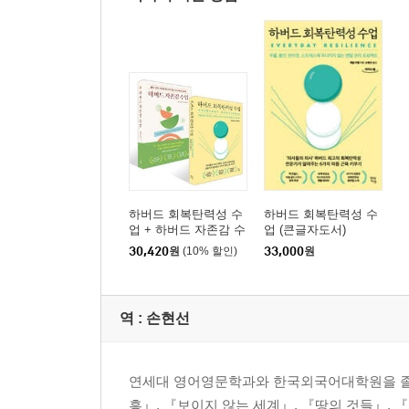
하버드 회복탄력성 수
하버드 회복탄력성 수
업 + 하버드 자존감 수
업 (큰글자도서)
업 세트
30,420
원
(10% 할인)
33,000
원
역 :
손현선
연세대 영어영문학과와 한국외국어대학원을 졸업
흥』, 『보이지 않는 세계』, 『땅의 것들』,