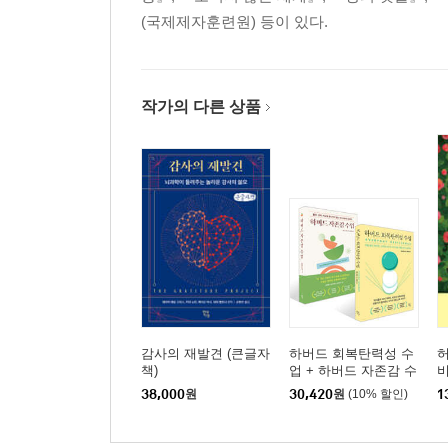
(국제제자훈련원) 등이 있다.
작가의 다른 상품
감사의 재발견 (큰글자
하버드 회복탄력성 수
책)
업 + 하버드 자존감 수
업 세트
38,000
원
30,420
원
(10% 할인)
1