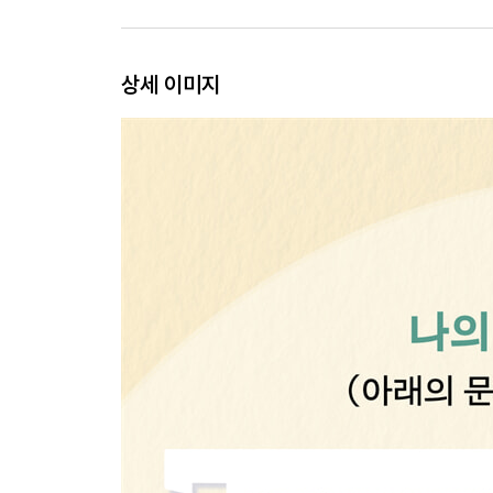
02 목표가 인생의 더 큰 목적에 부합하는가
03 끈기를 가지려면 계획은 구체적으로
04 현실을 있는 그대로 받아들이자
상세 이미지
핵심 정리
5장 자기조절(Self-Regulation)
01 자기조절능력을 키우려면
02 휘몰아치는 감정을 어떻게 다룰 것인가
03 잠시 멈추어가도 좋다
핵심 정리
6장 긍정성(Positivity)
01 긍정성을 키우려면
02 내면 비판자에게 맞서기
03 낙관주의자는 모든 난관 속에서 기회를 포착한
핵심 정리
7장 자기돌봄(Self-Care)