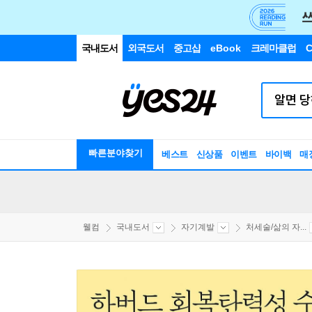
국내도서
외국도서
중고샵
eBook
크레마클럽
C
빠른분야찾기
베스트
신상품
이벤트
바이백
매
웰컴
국내도서
자기계발
처세술/삶의 자...