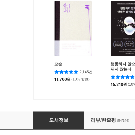
모순
행동하지 않으
뀌지 않는다
2,145건
11,700
원
(10% 할인)
15,210
원
(10
하버드 회복탄력성 수업
도서정보
리뷰/한줄평
(54/144)