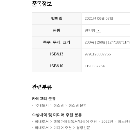
품목정보
발행일
2021년 06월 07일
판형
반양장
쪽수, 무게, 크기
200쪽 | 260g | 124*188*11
ISBN13
9791190337755
ISBN10
1190337754
관련분류
카테고리 분류
국내도서
청소년
청소년 문학
수상내역 및 미디어 추천 분류
국내도서
행복한아침독서/책둥이 추천
2022년
청소년용
국내도서
미디어 추천
경향신문