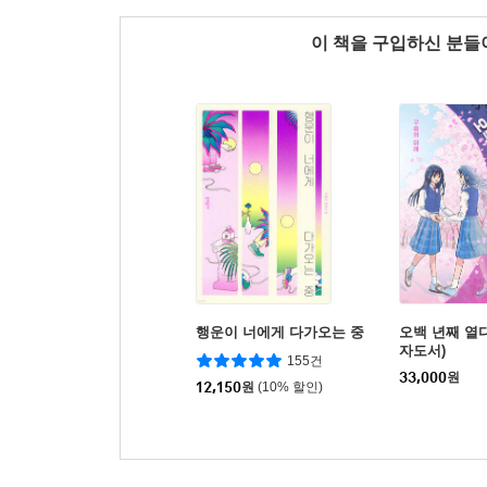
이 책을 구입하신 분
행운이 너에게 다가오는 중
오백 년째 열다
자도서)
155건
33,000
원
12,150
원
(10% 할인)