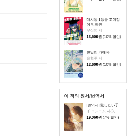
대치동 1등급 고미정
이 망하면
우신영 저
13,500
원
(10% 할인)
친밀한 가해자
손현주 저
12,600
원
(10% 할인)
이 책의 원서/번역서
[번역서] 殺したい子
イ.コンニム 저/矢島曉子 저
19,060
원
(7% 할인)