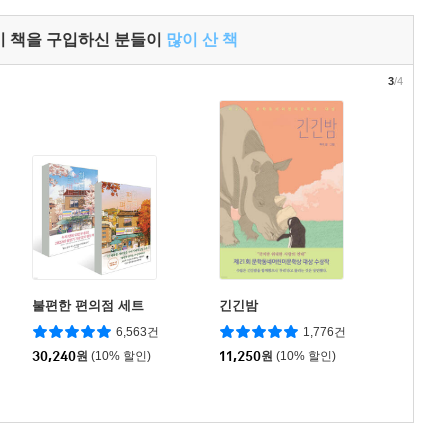
이 책을 구입하신 분들이
많이 산 책
3
/4
불편한 편의점 세트
긴긴밤
6,563건
1,776건
30,240
원
(10% 할인)
11,250
원
(10% 할인)