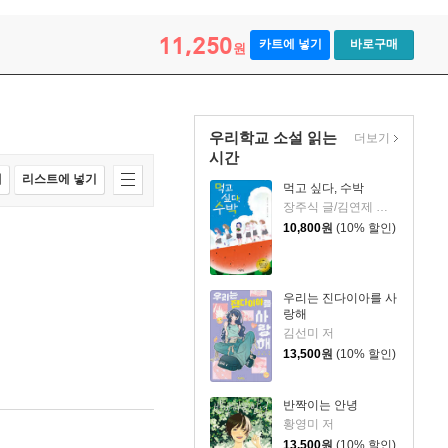
11,250
카트에 넣기
바로구매
원
우리학교 소설 읽는
더보기
시간
매
리스트에 넣기
먹고 싶다, 수박
장주식 글/김연제 그림
10,800
원
(10% 할인)
우리는 진다이아를 사
랑해
김선미 저
13,500
원
(10% 할인)
반짝이는 안녕
황영미 저
13,500
원
(10% 할인)