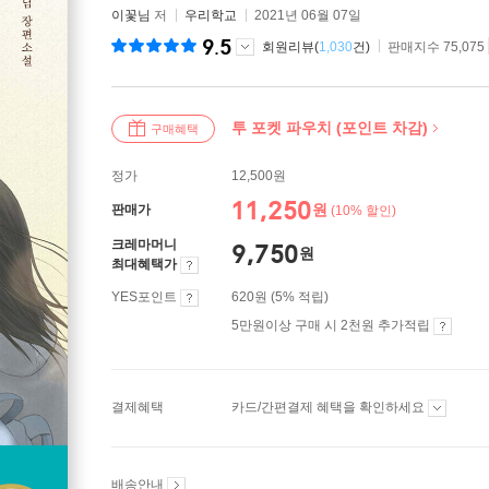
이꽃님
저
우리학교
2021년 06월 07일
9.5
회원리뷰(
1,030
건)
판매지수 75,075
투 포켓 파우치 (포인트 차감)
구매혜택
정가
12,500원
11,250
원
판매가
(10% 할인)
크레마머니
9,750
원
최대혜택가
YES포인트
620원 (5% 적립)
5만원이상 구매 시 2천원 추가적립
결제혜택
카드/간편결제 혜택을 확인하세요
배송안내