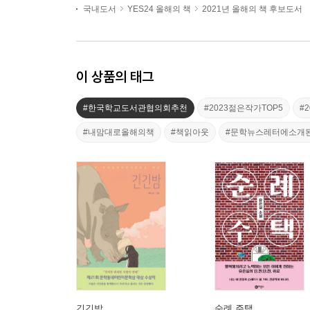
국내도서
YES24 올해의 책
2021년 올해의 책 후보도서
이 상품의 태그
#한국학교도서관협의회추천
#2023젊은작가TOP5
#
#내맘대로올해의책
#책읽아웃
#문학뉴스레터에소개
긴긴밤
순례 주택