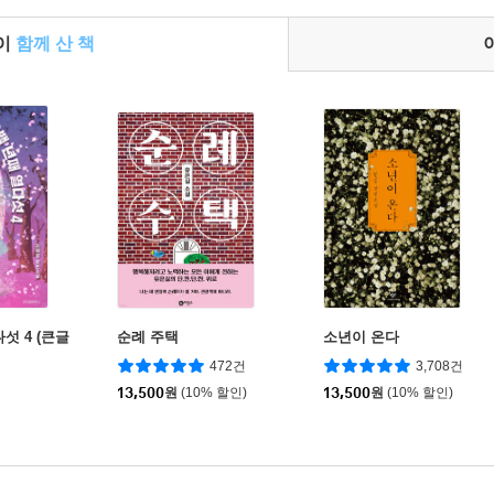
들이
함께 산 책
섯 4 (큰글
순례 주택
소년이 온다
472건
3,708건
13,500
원
(10% 할인)
13,500
원
(10% 할인)