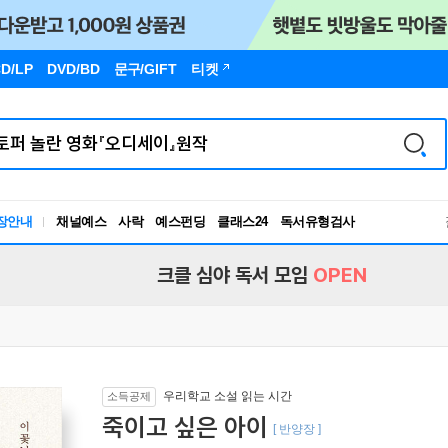
D/LP
DVD/BD
문구
/GIFT
티켓
독서유형검사
장안내
채널예스
사락
예스펀딩
클래스24
RBTI Lab
독서유형검사
크클 심야 독서 모임
OPEN
우리학교 소설 읽는 시간
소득공제
죽이고 싶은 아이
[ 반양장 ]