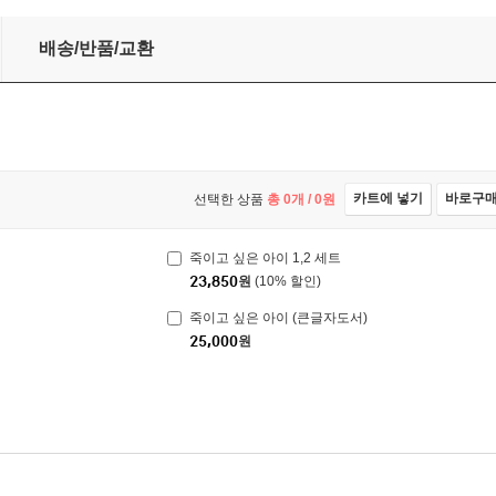
배송/반품/교환
카트에 넣기
바로구
선택한 상품
총
0
개 /
0
원
죽이고 싶은 아이 1,2 세트
23,850
원
(10% 할인)
죽이고 싶은 아이 (큰글자도서)
25,000
원