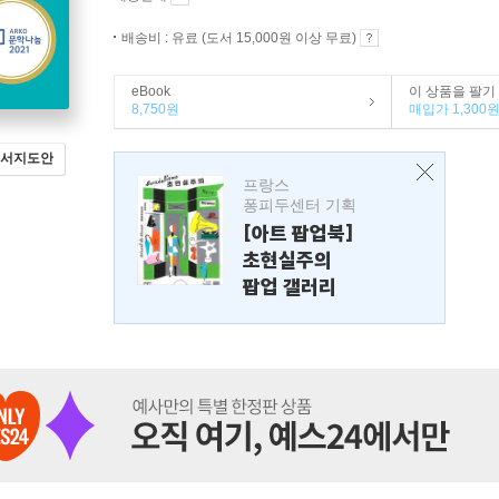
배송비 : 유료 (도서 15,000원 이상 무료)
eBook
이 상품을 팔기
8,750원
매입가 1,300
서지도안
프랑스
퐁피두센터 기획
[아트 팝업북]
초현실주의
팝업 갤러리