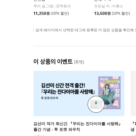
루리 글,그림
문학동네
유은실 저
비룡소
|
|
11,250
원
(10% 할인)
13,500
원
(10% 할인)
검색 페이지에서 선택된 태그에 등록된 더 많은 상품을 확인해 
이 상품의 이벤트
(8개)
김선미 작가 최신간 『우리는 진다이아를 사랑해』
『
출간 기념 - 투 포켓 파우치
념