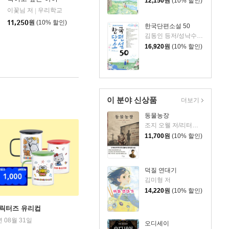
12,150
원
(10% 할인)
이꽃님 저
우리학교
|
11,250
원
(10% 할인)
한국단편소설 50
김동인 등저/성낙수,박찬영,김형주 공편
16,920
원
(10% 할인)
이 분야 신상품
더보기
동물농장
조지 오웰 저/리터링크 역
11,700
원
(10% 할인)
덕질 연대기
김미형 저
14,220
원
(10% 할인)
캐릭터즈 유리컵
년 08월 31일
오디세이