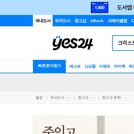
국내도서
외국도서
중고샵
eBook
크레마클럽
C
빠른분야찾기
베스트
신상품
이벤트
바이백
매
웰컴
국내도서
청소년
청소년 문학