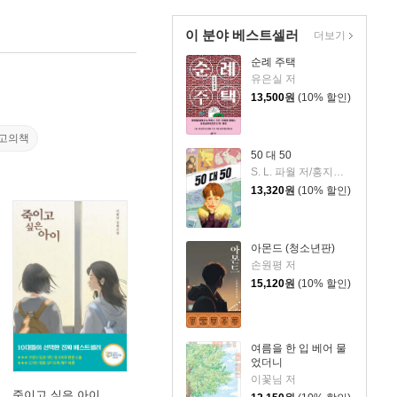
이 분야 베스트셀러
더보기
순례 주택
유은실 저
13,500
원
(10% 할인)
최고의책
50 대 50
S. L. 파월 저/홍지연 역
13,320
원
(10% 할인)
아몬드 (청소년판)
손원평 저
15,120
원
(10% 할인)
여름을 한 입 베어 물
었더니
이꽃님 저
죽이고 싶은 아이