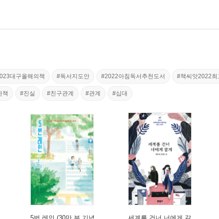
2023대구올해의책
#독서지도안
#2022아침독서추천도서
#책씨앗2022
된책
#진실
#친구관계
#관계
#십대
5번 레인 (30만 부 기념
세계를 건너 너에게 갈