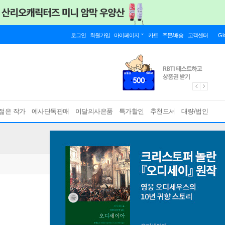
로그인
회원가입
마이페이지
카트
주문/배송
고객센터
Gl
젊은 작가
예사단독판매
이달의사은품
특가할인
추천도서
대량/법인