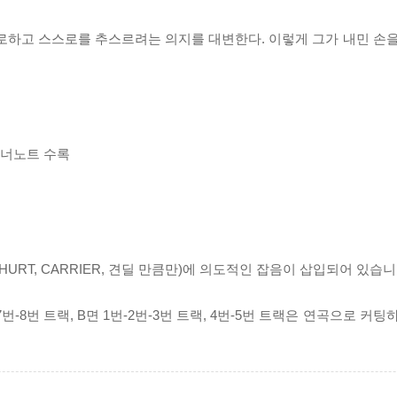
 위로하고 스스로를 추스르려는 의지를 대변한다. 이렇게 그가 내민 손
라이너노트 수록
, HURT, CARRIER, 견딜 만큼만)에 의도적인 잡음이 삽입되어 있습니
7번-8번 트랙, B면 1번-2번-3번 트랙, 4번-5번 트랙은 연곡으로 커