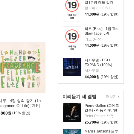
열 [투명 레드 컬러
LP]
릴피쉬 (Lil FISH)
44,000
원
(19% 할인)
리코 (Rico) - 1집 The
Slow Tape [LP]
리코 (Rico)
44,000
원
(19% 할인)
서사무엘 - EGO
EXPAND (100%)
[LP]
서사무엘
44,000
원
(19% 할인)
미리듣기 새 앨범
더보기
무 - 4집 삶의 향기 (Th
Pierre Gallon (피에르
ragrance Of Life) [2LP]
갈론) - 어둠 이후, '한
,800
원
(19% 할인)
밤의 판타지아' (After
Peter Philips 작곡 외 6명
Dark, 'A Midnight
25,700
원
(19% 할인)
Fantasia')
Mariss Jansons 브루