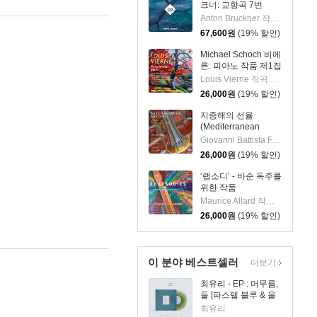
크너: 교향곡 7번
(Bruckner:
Anton Bruckner 작곡 외 2명
Symphony No.7)
67,600
원
(19% 할인)
[2LP]
Michael Schoch 비에
른: 피아노 작품 제1집
(Vierne: Piano Works
Louis Vierne 작곡 외 1명
Vol. 1) [SACD
26,000
원
(19% 할인)
Hybrid]
지중해의 선율
(Mediterranean
Melodies) [SACD
Giovanni Battista Fontana 작곡 외 5명
Hybrid]
26,000
원
(19% 할인)
‘랩소디’ - 바순 독주를
위한 작품
(Rhapsodies: Works
Maurice Allard 작곡 외 4명
for Bassoon solo)
26,000
원
(19% 할인)
[SACD Hybrid]
이 분야 베스트셀러
더보기
최유리 - EP : 머무름,
둘 [파스텔 블루 & 올
리브 그린 컬러 10인
최유리