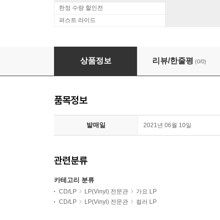
한정 수량 할인전
퍼스트 라이드
A.TRAIN (에이트레인) - 1집 PAINGREEN [화
상품정보
리뷰/한줄평
(0/0)
품목정보
발매일
2021년 06월 10일
관련분류
카테고리 분류
CD/LP
LP(Vinyl) 전문관
가요 LP
CD/LP
LP(Vinyl) 전문관
컬러 LP