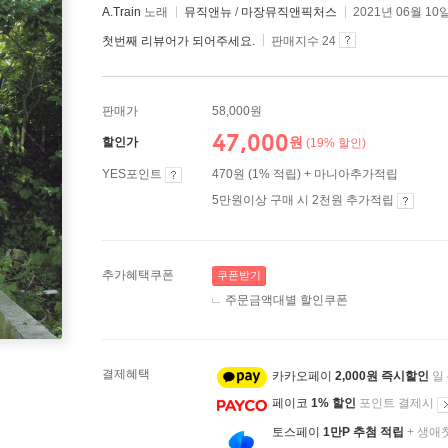
A.Train
노래
뮤직앤뉴
/
마장뮤직앤픽처스
2021년 06월 10
첫번째 리뷰어가 되어주세요.
판매지수 24
판매가
58,000원
47,000
원
할인가
(19% 할인)
YES포인트
470원 (1% 적립) + 마니아추가적립
5만원이상 구매 시 2천원 추가적립
추가혜택쿠폰
쿠폰받기
주문금액대별 할인쿠폰
결제혜택
카카오페이
2,000원 즉시할인
일
페이코
1% 할인
포인트 결제시
토스페이
1만P 추첨 적립
+ 생애