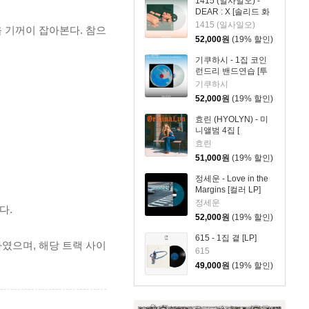
1415 (일사일오) -
DEAR : X [솔리드 화
이트 컬러 LP]
1415 (일사일오)
을 기꺼이 잡아본다. 참으
52,000
원
(19% 할인)
기쿠하시 - 1집 코인
런드리 밴드연습 [투
명 컬러 LP]
기쿠하시
52,000
원
(19% 할인)
효린 (HYOLYN) - 미
니앨범 4집 [
OriginaLyn ][LP ver.]
효린
51,000
원
(19% 할인)
정세운 - Love in the
Margins [컬러 LP]
정세운
다.
52,000
원
(19% 할인)
615 - 1집 곁 [LP]
팅하였으며, 해당 트랙 사이
615
49,000
원
(19% 할인)