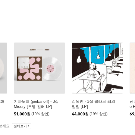
 [화
지바노프 (jeebanoff) - 3집
김목인 - 3집 콜라보 씨의
권나
Misery [투명 컬러 LP]
일일 [LP]
e F
51,000
원
(19% 할인)
44,000
원
(19% 할인)
69
보세요.
전체보기