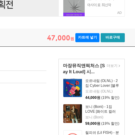
AD
47,000
카트에 넣기
바로구매
원
마장뮤직앤픽처스 [S
더보기
ay It Loud] 시...
오르내림 (OLNL) - 2
집 Cyber Lover [블루
컬러 LP]
오르내림 (OLNL)
44,000
원
(19% 할인)
보니 (Boni) - 1집
LOVE [화이트 컬러
2LP]
보니 (Boni)
59,000
원
(19% 할인)
릴피쉬 (Lil FISH) - 분