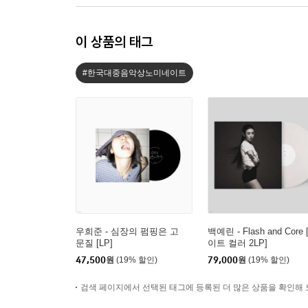
이 상품의 태그
#한국대중음악상노미네이트
우희준 - 심장의 펌핑은 고
백예린 - Flash and Core
문질 [LP]
이트 컬러 2LP]
47,500
원
(19% 할인)
79,000
원
(19% 할인)
검색 페이지에서 선택된 태그에 등록된 더 많은 상품을 확인해 