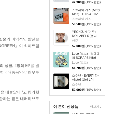
치 Vinyl]
42,900
원
(19% 할인)
스트레이 키즈 (Stray
Kids) - THIS & THAT
[LP VER.]
스트레이 키즈
50,500
원
(19% 할인)
YEONJUN (연준) -
NO LABELS [컬러
&소울의 비약적인 발전을
LP]
연준
AINGREEN」이 화이트컬
52,000
원
(19% 할인)
Loco (로꼬) - 정규 3
집 SCRAPS [컬러
LP]
Loco (로꼬)
의 싱글, 2장의 EP를 발
56,700
원
(19% 할인)
21 한국대중음악상 최우수
소수빈 - EVERY [아
이보리 컬러 LP]
소수빈
52,000
원
(19% 할인)
을 내놓았다.”고 평가했
치환하는 짙은 내러티브로
이 분야 신상품
더보기