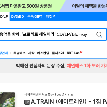
D/LP
DVD/BD
문구
/GIFT
티켓
독서유형검사
RBTI Lab
장안내
채널예스
사락
예스펀딩
클래스24
독서유형검사
박혜진 편집자의 문장 수집,
채널예스 1화 보러 가
마장뮤직앤픽처스 [Say It Loud] 시리즈
A.TRAIN (에이트레인) - 1집 
LP