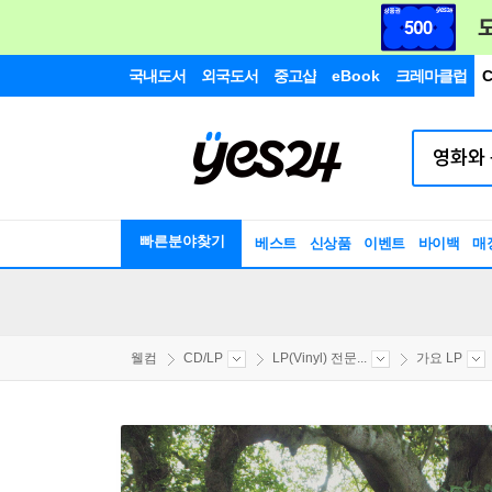
국내도서
외국도서
중고샵
eBook
크레마클럽
C
빠른분야찾기
베스트
신상품
이벤트
바이백
매
웰컴
CD/LP
LP(Vinyl) 전문...
가요 LP