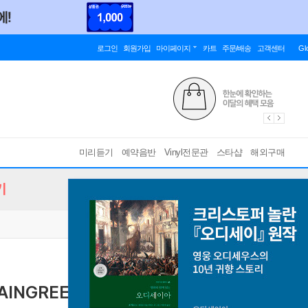
로그인
회원가입
마이페이지
카트
주문/배송
고객센터
Gl
미리듣기
예약음반
Vinyl전문관
스타샵
해외구매
기
PAINGREEN [화이트 컬러 LP]
[ 게이트폴드 ]