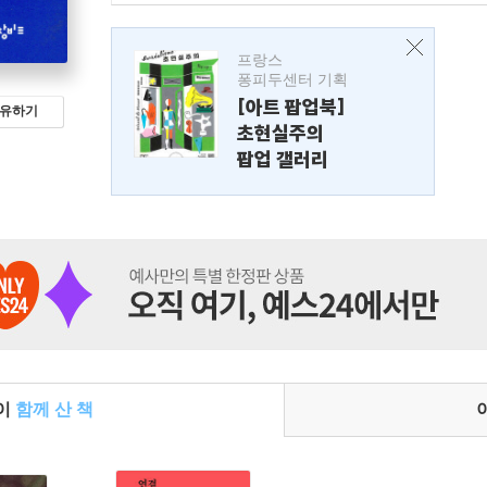
프랑스
퐁피두센터 기획
[아트 팝업북]
유하기
초현실주의
팝업 갤러리
들이
함께 산 책