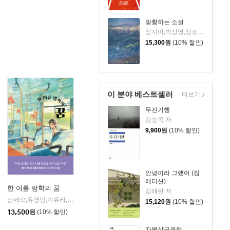
방황하는 소설
정지아,박상영,정소현,김금희,김지연,박민정,최은영 저/이제창,김언동,박미진,박소영,홍재봉 등편
15,300
원
(10% 할인)
이 분야 베스트셀러
더보기
무진기행
김승옥 저
9,900
원
(10% 할인)
안녕이라 그랬어 (집
에디션)
한 여름 방학의 꿈
김애란 저
동네
남세오,유영민,이유리,전건우,전앤 공저
서해문집
자음과모음
|
|
15,120
원
(10% 할인)
13,500
원
(10% 할인)
자몽살구클럽