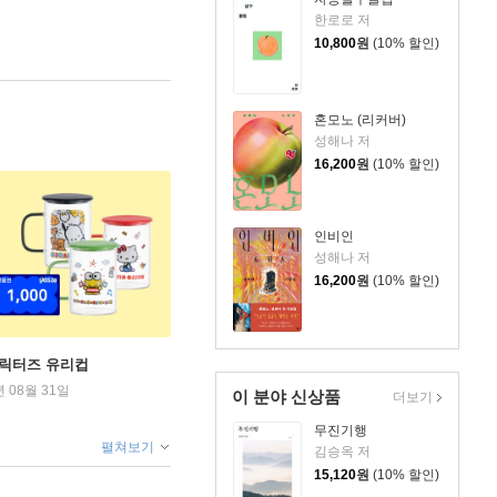
한로로 저
10,800
원
(10% 할인)
혼모노 (리커버)
성해나 저
16,200
원
(10% 할인)
인비인
성해나 저
16,200
원
(10% 할인)
캐릭터즈 유리컵
년 08월 31일
이 분야 신상품
더보기
무진기행
펼쳐보기
김승옥 저
15,120
원
(10% 할인)