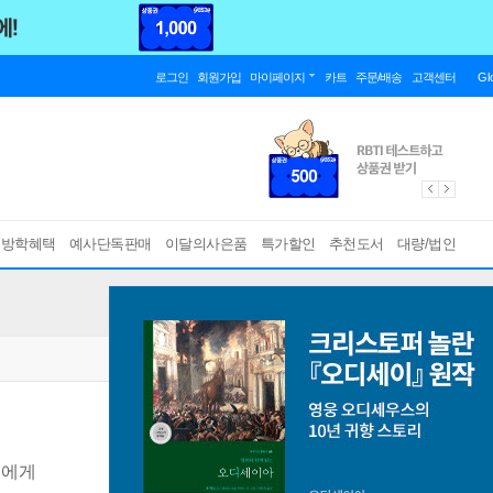
로그인
회원가입
마이페이지
카트
주문/배송
고객센터
Gl
름방학혜택
예사단독판매
이달의사은품
특가할인
추천도서
대량/법인
리에게