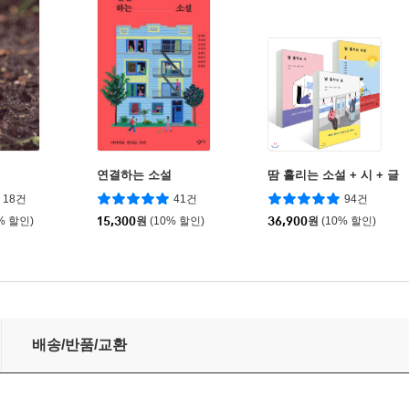
연결하는 소설
땀 흘리는 소설 + 시 + 글
18건
41건
94건
% 할인)
15,300
원
(10% 할인)
36,900
원
(10% 할인)
배송/반품/교환