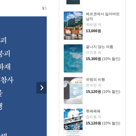
1
/5
베르겐에서 잃어버린
남자
박순영 저
13,000
원
끝나지 않는 여름
이건호 저
15,300
원
(10% 할인)
유령의 비행
문수인 저
15,120
원
(10% 할인)
펫페페페
짐리원 저
15,120
원
(10% 할인)