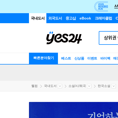
국내도서
외국도서
중고샵
eBook
크레마클럽
C
빠른분야찾기
베스트
신상품
이벤트
바이백
매
웰컴
국내도서
소설/시/희곡
한국소설