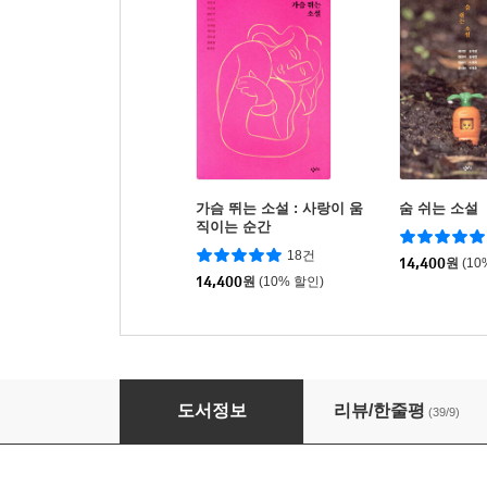
가슴 뛰는 소설 : 사랑이 움
숨 쉬는 소설
직이는 순간
18건
14,400
원
(10
14,400
원
(10% 할인)
기억하는 소설
도서정보
리뷰/한줄평
(39/9)