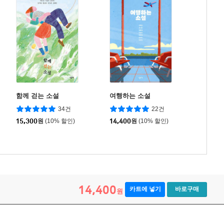
함께 걷는 소설
여행하는 소설
34건
22건
15,300
원
(10% 할인)
14,400
원
(10% 할인)
14,400
카트에 넣기
바로구매
원