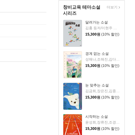
창비교육 테마소설
더보기
시리즈
달려가는 소설
김홍 등저/이현주 등편
15,300
원
(10% 할인)
경계 없는 소설
성해나,조해진,김다은,전춘화,김이환,한소은 저/ 오세호 외5인 등편
15,300
원
(10% 할인)
눈 맞추는 소설
김금희,장은진,김종광,서이제,임선우,황정은,천선란 저/ 김선산,김형태,성보혜,이혜연 엮
15,300
원
(10% 할인)
시작하는 소설
윤성희,장류진,조경란,김화진,정소현,박형서,백수린 공저/강미연,김경식,김미성,손규상,안수범 공편
15,300
원
(10% 할인)