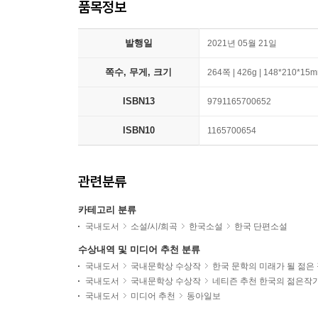
품목정보
발행일
2021년 05월 21일
쪽수, 무게, 크기
264쪽 | 426g | 148*210*15
ISBN13
9791165700652
ISBN10
1165700654
관련분류
카테고리 분류
국내도서
소설/시/희곡
한국소설
한국 단편소설
수상내역 및 미디어 추천 분류
국내도서
국내문학상 수상작
한국 문학의 미래가 될 젊은
국내도서
국내문학상 수상작
네티즌 추천 한국의 젊은작
국내도서
미디어 추천
동아일보