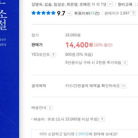
강영숙
,
김숨
,
임성순
,
최은영
,
조해진
저 외 7명
창비교육
9.7
회원리뷰(
48
건)
판매지수 2,997
정가
16,000원
14,400
원
판매가
(10% 할인)
YES포인트
800원 (5% 적립)
5만원이상 구매 시 2천원 추가적립
결제혜택
카드/간편결제 혜택을 확인하세요
배송안내
배송비 : 유료 (도서 15,000원 이상 무료)
이미 소장하고 있다면
2,900원
에 판매해 보세요!