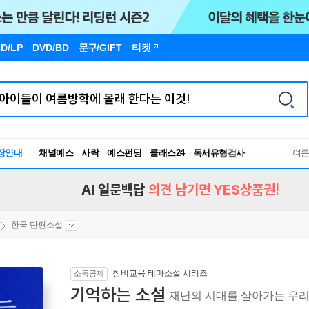
D/LP
DVD/BD
문구
/GIFT
티켓
장안내
채널예스
사락
예스펀딩
클래스24
독서유형검사
여
RBTI Lab
독서유형검사
AI 일문백답
의견 남기면 YES상품권!
한국 단편소설
창비교육 테마소설 시리즈
소득공제
기억하는 소설
재난의 시대를 살아가는 우