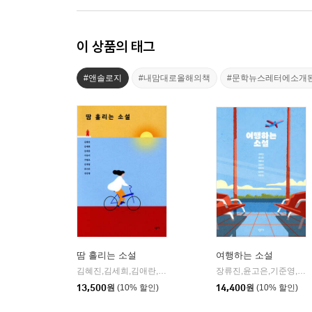
이 상품의 태그
#앤솔로지
#내맘대로올해의책
#문학뉴스레터에소개
땀 흘리는 소설
여행하는 소설
김혜진,김세희,김애란,서유미,구병모,김재영,윤고은,장강명 공저
장류진,윤고은,기준영,김금희,이장욱,김애란,천선란 공저
13,500
원
(10% 할인)
14,400
원
(10% 할인)