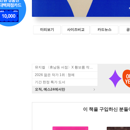
미리보기
사이즈비교
카드뉴스
공
뮤지컬 〈휴남동 서점〉X 황보름 작가 북토크
2026 젊은 작가 1위 : 청예
기간 한정 특가 도서
오직, 예스24에서만
이 책을 구입하신 분