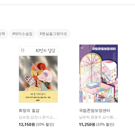
된책
#테마소설집
#현실을그렸어요
희망의 질감
국립존엄보장센터
창비교육
창비교육
김보영,김진나,문이소,윤성희,은소홀,이금이,진형민 공저/유영진 편
남유하,원종우,김이환,김주영,김창규 공저/김애연,김영희,김진영,최지혜 공편
문학
|
|
|
12,150
원
(10% 할인)
11,250
원
(10% 할인)