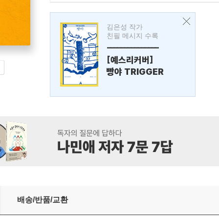
김은성 작가
친필 메시지 수록
---------------
[예스리커버]
빵야 TRIGGER
배송/반품/교환