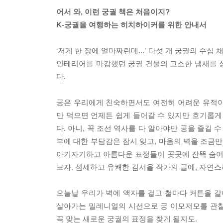
어서 와, 이런 궁궐 책은 처음이지?
K-궁궐을 여행하는 히치하이커를 위한 안내서
‘저게 한 장에 얼마짜린데...’ 다섯 개 궁궐의 수
인테리어를 마감했던 궁궐 건물의 고소한 냄새를 
다.
궁은 우리에게 친숙하면서도 여전히 어려운 유적이다
만 먹으면 언제든 쉽게 들어갈 수 있지만 호기롭
다. 아니, 꼭 조선 역사를 다 알아야만 궁을 즐길 
부에 대한 부담감은 잠시 잊고, 마음의 벽을 조금
아기자기하고 아름다운 표정들이 곳곳에 잔뜩 숨어있
보자. 섬세하고 유쾌한 김서울 작가의 글에, 자연
오늘날 우리가 벽에 액자를 걸고 철마다 커튼을 갈
살아가는 밀레니얼의 시선으로 궁 이모저모를 관찰하
꼭 맞는 새로운 궁궐의 표정을 찾게 될지도.