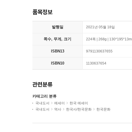
품목정보
발행일
2021년 05월 18일
쪽수, 무게, 크기
224쪽 | 268g | 130*195*13
ISBN13
9791130637655
ISBN10
1130637654
관련분류
카테고리 분류
국내도서
에세이
한국 에세이
국내도서
역사
한국사/한국문화
한국문화