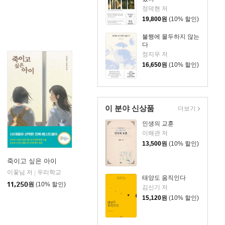
정덕현 저
19,800
원
(10% 할인)
불행에 몰두하지 않는
다
정지우 저
16,650
원
(10% 할인)
이 분야 신상품
더보기
인생의 교훈
이해관 저
13,500
원
(10% 할인)
죽이고 싶은 아이
이꽃님 저
우리학교
|
태양도 움직인다
11,250
원
(10% 할인)
김신기 저
15,120
원
(10% 할인)