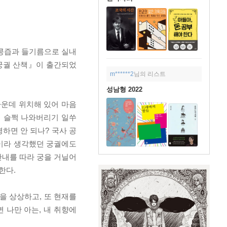
과 콩즙과 들기름으로 실내
궁궐 산책』이 출간되었
m******2
님의 리스트
성남형 2022
가운데 위치해 있어 마음
 슬쩍 나와버리기 일쑤
경하면 안 되나? 국사 공
것이라 생각했던 궁궐에도
안내를 따라 궁을 거닐어
한다.
을 상상하고, 또 현재를
 나만 아는, 내 취향에