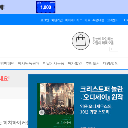
로그인
회원가입
마이페이지
카트
주문/배송
고객센터
Gl
름방학혜택
예사단독판매
이달의사은품
특가할인
추천도서
대량/법인
세요!
는 히치하이커를 위한 안내서