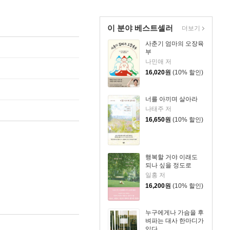
이 분야 베스트셀러
더보기
사춘기 엄마의 오장육
부
나민애 저
16,020
원
(10% 할인)
너를 아끼며 살아라
나태주 저
16,650
원
(10% 할인)
행복할 거야 이래도
되나 싶을 정도로
일홍 저
16,200
원
(10% 할인)
누구에게나 가슴을 후
벼파는 대사 한마디가
있다