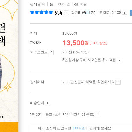
김서울
저
놀
2021년 05월 18일
9.4
회원리뷰(
51
건)
판매지수 138
정가
15,000원
13,500
원
판매가
(10% 할인)
YES포인트
750원 (5% 적립)
5만원이상 구매 시 2천원 추가적립
결제혜택
카드/간편결제 혜택을 확인하세요
배송안내
배송비 : 유료 (도서 15,000원 이상 무료)
이미 소장하고 있다면
1,800원
에 판매해 보세요!