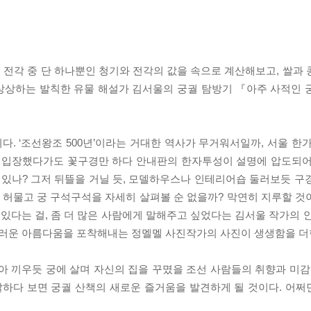
십 채 전각 중 단 하나뿐인 청기와 전각의 값을 속으로 계산해보고, 쌀
상상하는 발칙한 유물 해설가 김서울의 궁궐 탐방기 『아주 사적인 
. ‘조선왕조 500년’이라는 거대한 역사가 무거워서일까, 서울 한
게 입장했다가도 꽃구경만 하다 안내판의 한자투성이 설명에 압도되어
수 있나? 그저 뒤뜰을 거닐 듯, 모델하우스나 인테리어숍 둘러보듯 구
만 허물고 궁 구석구석을 자세히 살펴볼 순 없을까? 막연히 지루할 
다는 걸, 좀 더 많은 사람에게 말해주고 싶었다는 김서울 작가의 
스러운 아름다움을 포착해내는 정멜멜 사진작가의 사진이 생생함을 더
아 끼우듯 궁에 살며 자신의 집을 꾸몄을 조선 사람들의 취향과 미감
다 보면 궁궐 산책의 새로운 즐거움을 발견하게 될 것이다. 어쩌면