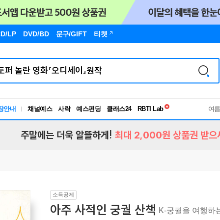
D/LP
DVD/BD
문구
/GIFT
티켓
독서유형검사
RBTI Lab
장안내
채널예스
사락
예스펀딩
클래스24
독서유형검사
여
주말에는 더욱 알뜰하게!
최대 2,000원 상품권 받으
소득공제
아주 사적인 궁궐 산책
K-궁궐을 여행하