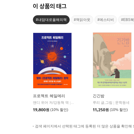
이 상품의 태그
#내맘대로올해의책
#책읽아웃
#예스티비
#EBS
프로젝트 헤일메리
긴긴밤
앤디 위어 저/강동혁 역
알에이치코리아(RHK)
루리 글,그림
문학동네
|
|
19,800
원
(10% 할인)
11,250
원
(10% 할인)
검색 페이지에서 선택된 태그에 등록된 더 많은 상품을 확인해 