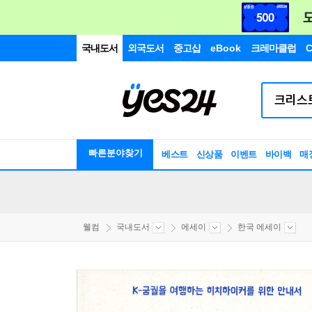
국내도서
외국도서
중고샵
eBook
크레마클럽
C
빠른분야찾기
베스트
신상품
이벤트
바이백
매
웰컴
국내도서
에세이
한국 에세이