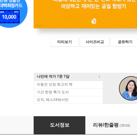
미리보기
사이즈비교
공유하기
나민애 작가 7문 7답
이동진 선정 최고의 책
기간 한정 특가 도서
오직, 예스24에서만
아주 사적인 궁궐 산책
도서정보
리뷰/한줄평
(35/16)