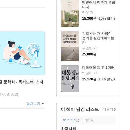
예민해서 백수가 편합
니다
단우 저
15,300
원
(10% 할인)
간호사는 왜 사회적
정의를 실천해야하는
가
권조반 저
25,000
원
대통령의 등 뒤 1미터
박진이 저
15,120
원
(10% 할인)
철 문학회 - 독서노트, 스티
년 08월 31일
펼쳐보기
이 책이 담긴
리스트
더보기
d******h
님의 리스트
한국사회