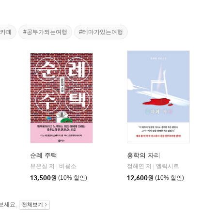
북카페
#공부가되는여행
#테마가있는여행
순례 주택
홍학의 자리
유은실 저
비룡소
정해연 저
엘릭시르
|
|
13,500
원
(10% 할인)
12,600
원
(10% 할인)
보세요.
전체보기