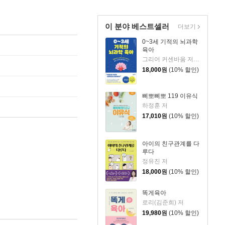
이 분야 베스트셀러
더보기
0~3세 기적의 뇌과학
육아
그리어 커센바움 저/이은정 역
18,000
원
(10% 할인)
삐뽀삐뽀 119 이유식
하정훈 저
17,010
원
(10% 할인)
아이의 친구관계를 다
루다
정유진 저
18,000
원
(10% 할인)
똑게육아
로리(김준희) 저
19,980
원
(10% 할인)