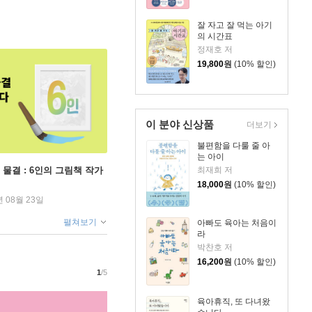
잘 자고 잘 먹는 아기
의 시간표
정재호 저
19,800
원
(10% 할인)
이 분야 신상품
더보기
불편함을 다룰 줄 아
는 아이
 물결 : 6인의 그림책 작가
최재희 저
18,000
원
(10% 할인)
년 08월 23일
펼쳐보기
아빠도 육아는 처음이
라
박찬호 저
16,200
원
(10% 할인)
1
/5
육아휴직, 또 다녀왔