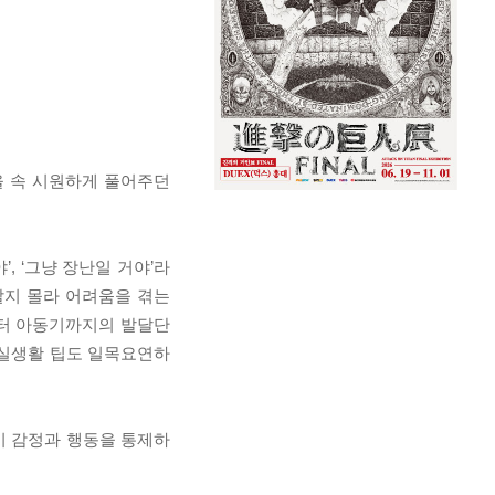
을 속 시원하게 풀어주던
 ‘그냥 장난일 거야’라
할지 몰라 어려움을 겪는
부터 아동기까지의 발달단
 실생활 팁도 일목요연하
시 감정과 행동을 통제하