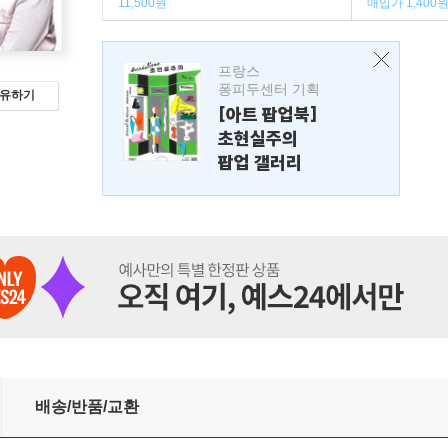
11,500원
매입가 1,400
프랑스
퐁피두센터 기획
유하기
[아트 팝업북]
초현실주의
팝업 갤러리
배송/반품/교환