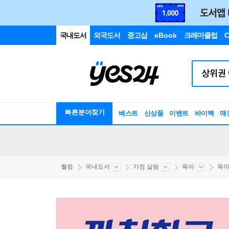
국내도서
외국도서
중고샵
eBook
크레마클럽
C
빠른분야찾기
베스트
신상품
이벤트
바이백
매
웰컴
국내도서
가정 살림
육아
육아