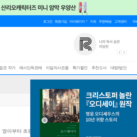
로그인
회원가입
마이페이지
카트
주문/배송
고객센터
Gl
젊은 작가
예사단독판매
이달의사은품
특가할인
추천도서
대량/법인
법
영아부터 초등까지 시기별, 원인별 지도법