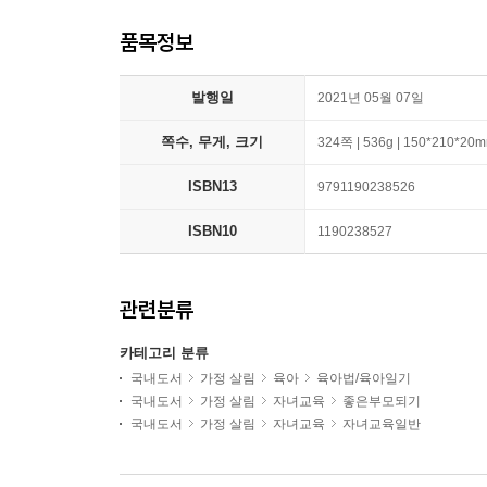
품목정보
발행일
2021년 05월 07일
쪽수, 무게, 크기
324쪽 | 536g | 150*210*20
ISBN13
9791190238526
ISBN10
1190238527
관련분류
카테고리 분류
국내도서
가정 살림
육아
육아법/육아일기
국내도서
가정 살림
자녀교육
좋은부모되기
국내도서
가정 살림
자녀교육
자녀교육일반