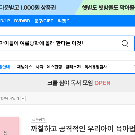
D/LP
DVD/BD
문구
/GIFT
티켓
장안내
채널예스
사락
예스펀딩
클래스24
독서유형검사
RBTI Lab
독서유형검사
크클 심야 독서 모임
OPEN
법/육아일기
소득공제
까칠하고 공격적인 우리아이 육아