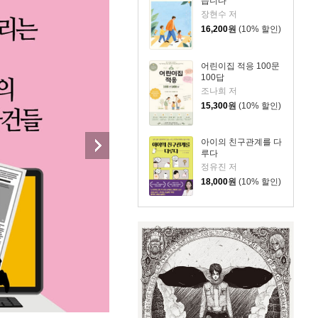
습니다
장현수 저
16,200
원
(10% 할인)
어린이집 적응 100문
100답
조나희 저
15,300
원
(10% 할인)
아이의 친구관계를 다
루다
정유진 저
18,000
원
(10% 할인)