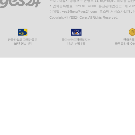
주소 : 서울시 영등포구 은행로 11, 5층~6층(여의도동,일신
사업자등록번호 : 229-81-37000 통신판매업신고 : 제 200
이메일 : yes24help@yes24.com 호스팅 서비스사업자 :
Copyright ⓒ YES24 Corp. All Rights Reserved.