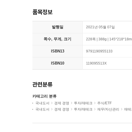
품목정보
발행일
2021년 05월 07일
쪽수, 무게, 크기
228쪽 | 388g | 145*218*18
ISBN13
9791190955133
ISBN10
119095513X
관련분류
카테고리 분류
국내도서
경제 경영
투자/재테크
주식/ETF
국내도서
경제 경영
투자/재테크
재무/자산관리
재테