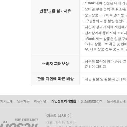
eBook 대여 상품은 대여 기
모바일 쿠폰 등록 후 취소/환
반품/교환 불가사유
중고상품이 구매확정(자동 
LP상품의 재생 불량 원인이 기
시간의 경과에 의해 재판매가
전자상거래 등에서의 소비자
eBook 세트 상품은 일괄 
1개의 상품으로 취급 및 판매
우, 세트 상품 전부 및 세트
상품의 불량에 의한 반품, 교
소비자 피해보상
준하여 처리됨
환불 지연에 따른 배상
대금 환불 및 환불 지연에 
회사소개
인재채용
이용약관
개인정보처리방침
청소년보호정책
도서홍보안내
대표 : 김석환, 최세라