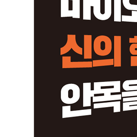
08 ─ 후기 개발 단계의 기술이전 계약 전략_143
사례노트: 임상시험 수탁기관 CRO와 아이큐비아 _1
09 ─ 개발 이후: 허가, 생산 그리고 판매_158
사례노트: 올리고핵산 CMO 에스티팜 _171
PART 4. 신약개발사는 얼마나 돈을 버는가
10 ─ 환자 규모가 절대 수익을 결정한다 _177
사례노트: 암 조기진단과 이그젝트 사이언스 _190
11 ─ 신약이 항상 유리하지는 않다 _193
사례노트: 식욕억제제 리덕틸ⓡ 그리고 노보 노디스크
12 ─ 약이 아닌 기술을 파는 플랫폼 기업_210
닫는 글_신라젠 사태 해부하기 _222