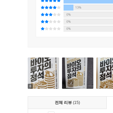
주목받는지를 들려준다.
13%
신약개발사는 ‘어떻게’ 돈을 벌고
0%
‘얼마나’ 돈을 벌어들일까?
0%
0%
바이오-제약 분야는 전통적인 기업분석 관점으로 매
성공하면 엄청난 이윤을 낼 수 있다. 이러한 이
투자한다. 그런데 그 가능성이 언제 돈으로 환산되는
경우도 비일비재하다. 그래서 저자는 이 책의 3부와 
예를 들어 제약사가 신약개발에 성공하고 난 뒤에 
갖춘 제약사는 일부 글로벌 제약사에 국한된다. 따
체결했다고 해서 지금 당장 수익을 내는 것이 아니
사노피와 기술이전 계약을 체결하면서 주가가 치솟았
6
바꿔 말해 결과가 나쁘면 언제든 권리반환을 해서
계약금을 제외한 나머지 기술이전 비용은 백지화된
전체 리뷰
(15)
말, 당시로는 최대 규모인 39억 유로(약 5조 2,8
(약 5,400억 원)를 받은 초대형 계약이었는데, 