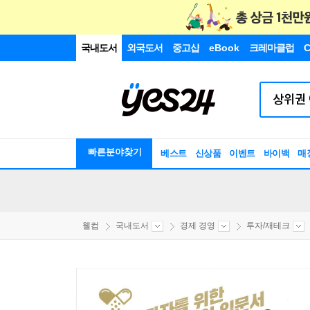
국내도서
외국도서
중고샵
eBook
크레마클럽
C
빠른분야찾기
베스트
신상품
이벤트
바이백
매
웰컴
국내도서
경제 경영
투자/재테크