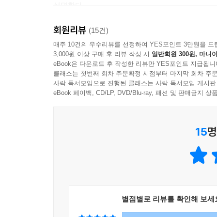
설명한다.
질환을 목표로 개발된 약이라도 시장을 뚫지 못한다.
가령, 제약산업은 국가 규제에 강력히 통제되는 산
회원리뷰
존재하는데, 신규 시장진입자에게는 더 가혹하고
(15건)
--- p.205, 「신약이 항상 유리하지는 않다」 중에서
의료보험이 제공하는 대규모 할인 덕분에 의약품 소
매주 10건의 우수리뷰를 선정하여 YES포인트 3만원을 드
3,000원 이상 구매 후 리뷰 작성 시
일반회원 300원, 마니아
eBook은 다운로드 후 작성한 리뷰만 YES포인트 지급됩니
규제기관이 원하는 수준의 생산 설비를 갖추기도 
클래스는 첫번째 회차 주문확정 시점부터 마지막 회차 주문
제품 선택권을 가져 발생하는 마케팅 방식의 극단
사락 독서모임으로 진행된 클래스는 사락 독서모임 게시판
시장에 새로 허가된 신약이 출시되어도 기존 약이
eBook 페이백, CD/LP, DVD/Blu-ray, 패션 및 판매금
신약을 허가받는 데 성공하더라도 기대치를 한참 밑
_규제로 쌓아 올린 진입장벽, 27~28쪽
15
명
공공의료보험은 어떤 항목에 보험 적용을 해 주는지에
지속 가능성이 낮음에도 불구하고 매우 안정적인 재
소비자에게 제공되는 막대한 할인. 이것이 바로 제약
_의료보험이라는 든든한 지갑, 66쪽
별점별로 리뷰를 확인해 보세
이어지는 2부에서는 바이오의약품이 특별한 이유에