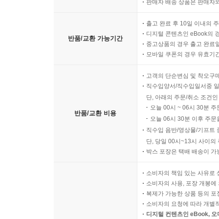
판매자 배송 상품은 판매자와
출고 완료 후 10일 이내의 
디지털 콘텐츠인 eBook의 
반품/교환 가능기간
중고상품의 경우 출고 완료일
모바일 쿠폰의 경우 유효기간(
고객의 단순변심 및 착오구
직수입양서/직수입일서중 일
단, 아래의 주문/취소 조건인
오늘 00시 ~ 06시 30분 
반품/교환 비용
오늘 06시 30분 이후 주문
직수입 음반/영상물/기프트 
단, 당일 00시~13시 사이
박스 포장은 택배 배송이 가
소비자의 책임 있는 사유로 
소비자의 사용, 포장 개봉에 
복제가 가능한 상품 등의 포장을 
소비자의 요청에 따라 개별
디지털 컨텐츠인 eBook, 