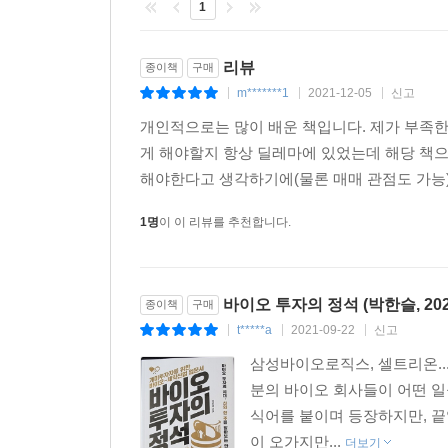
1
_후기 개발 단계의 기술이전 계약 전략, 153쪽
리뷰
종이책
구매
바이오-제약산업은 ‘약’만 팔지 않는다,
m*******1
2021-12-05
신고
|
|
|
‘기술’을 파는 기업도 있다!
개인적으로는 많이 배운 책입니다. 제가 부족한
게 해야할지 항상 딜레마에 있었는데 해당 책으
흔히 바이오-제약산업을 떠올리면, ‘약’을 개발하
해야한다고 생각하기에(물론 매매 관점도 가능) 
다른 제약사가 개발한 의약품을 대신 생산하는 C
등장했다. 바로 ‘플랫폼(platform)’ 기술 개
1명
이 이 리뷰를 추천합니다.
플랫폼, 페이스북이나 인스타그램 같은 SNS 플랫
기존 의약품에 적용하여 다수의 후보물질을 도출할 
고유 기술을 개발하는 것이다. 좀 더 세부적으로
바이오 투자의 정석 (박한슬, 202
종이책
구매
전달하거나 흡수시키기 위한 기술 등이 있다. 주
t*****a
2021-09-22
신고
|
|
|
기술이전으로 끝나지 않고, 또 다른 응용이 가능
신약개발사에만 관심을 기울이면 놓칠 수밖에 없는
삼성바이오로직스, 셀트리온..
분의 바이오 회사들이 어떤 일
삼성바이오로직스의 자체 개발 CHO 세포인 S-CH
식어를 붙이며 등장하지만, 끝
항체의약품이든 세포주 내에 넣어서 생산할 수 있고
이 오가지만...
더보기