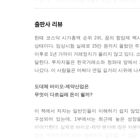
--- p.73, 「바이오의약품 개발의 핵심, 표적특이성
2010년 전 세계 바이오의약품 매출은 1,290억 달러(
출판사 리뷰
달러(약 288조 원)으로 연평균 7%씩 성장했다. 써모 
0억 원)에 불과했다. 그로부터 10년 동안 연평균 성장
한때 코스닥 시가총액 순위 2위, 꿈의 항암제 펙사
것이다. 실제로 주가 흐름은 더 극적으로 변했는데, 201
상태이다. 임상시험 실패로 15만 원까지 올랐던 주가
10년간 주가가 무려 711%나 폭등한 것이다.
이후로 1년 가까이 거래정지가 풀리지 않고 있다. 소
--- p.141, 「초기 개발 단계의 기술이전 계약 전략
달한다. 투자자들은 한국거래소와 청와대 앞에서 
나갔다. 이 사람들은 어쩌다 연일 길거리 시위에 
여러 자료에 따르면 임상 1상 시험을 진행하는 데 드는
로 추산된다. 이 비용을 투자해서 63%의 확률로 
도대체 바이오-제약산업은
상으로 증가한다. 그래서 성공률이 임상 1상에 비해
무엇이 다르길래 돈이 될까?
많다.
--- p.146, 「후기 개발 단계의 기술이전 계약 전략
이 책에서 저자는 일반인들이 이해하기 쉽지 않았
구성되어 있는데, 1부에서는 최근에 높은 성장
수백억 원 대의 막대한 연구비가 드는 것은 물론이
이야기한다. 실제로 바이오-제약 분야에 많은 자본이
없다. 이게 바로 글로벌 제약사들의 진정한 역량이
점은 무엇인지에 대해 명쾌하게 설명할 수 있는 
요건을 충족시키실 수 있는 제약사가 판매와 유통을