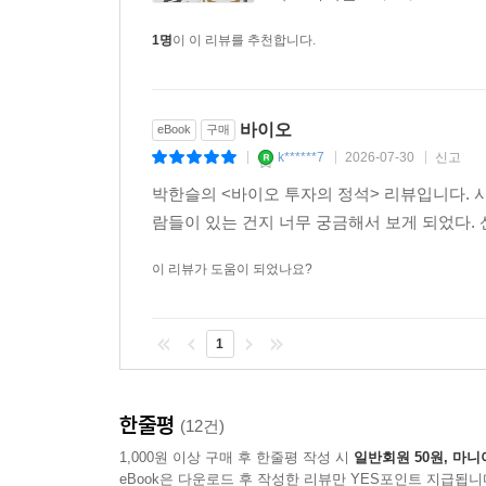
이처럼 실용화되진 않았지만, 대장균을 이용한 바이
1명
이 이 리뷰를 추천합니다.
약이 아닌 기술을 파는 플랫폼 기업, 215쪽
《바이오 투자의 정석》은 각 장의 끝부분에는 ‘
바이오
eBook
구매
분석을 담았는데, 이를 바탕으로 독자들이 실제 
k******7
2026-07-30
신고
바이오-제약회사에도 대입할 수 있어 매우 유용하다
|
|
|
실패했지만 완치된 환자가 있었다”라는 식의 황당한
박한슬의 <바이오 투자의 정석> 리뷰입니다. 
감지하는 식견을 갖추게 될 것이다. ‘삼성바이오’
람들이 있는 건지 너무 궁금해서 보게 되었다.
바이오-제약산업을 꿰뚫어 보는 데에서 시작된다.
이 리뷰가 도움이 되었나요?
1
한줄평
(12건)
1,000원 이상 구매 후 한줄평 작성 시
일반회원 50원, 마니
eBook은 다운로드 후 작성한 리뷰만 YES포인트 지급됩니