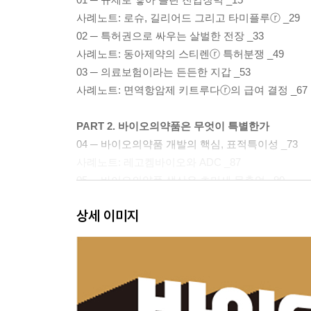
사례노트: 로슈, 길리어드 그리고 타미플루ⓡ _29
02 ─ 특허권으로 싸우는 살벌한 전장 _33
사례노트: 동아제약의 스티렌ⓡ 특허분쟁 _49
03 ─ 의료보험이라는 든든한 지갑 _53
사례노트: 면역항암제 키트루다ⓡ의 급여 결정 _67
PART 2. 바이오의약품은 무엇이 특별한가
04 ─ 바이오의약품 개발의 핵심, 표적특이성 _73
사례노트: 레고켐바이오와 ADC _87
05 ─ 바이오의약품 생산은 초미세 목축업 _90
사례노트: 세포 스크리닝과 버클리 라이트 _106
상세 이미지
06 ─ 바이오의약품의 한계와 미래 _109
사례노트: mRNA 전달과 트렌슬레이트 바이오 _12
PART 3. 신약개발사는 어떻게 돈을 버는가
07 ─ 초기 개발 단계의 기술이전 계약 전략_127
사례노트: 비임상시험과 써모 피셔 사이언티픽 _14