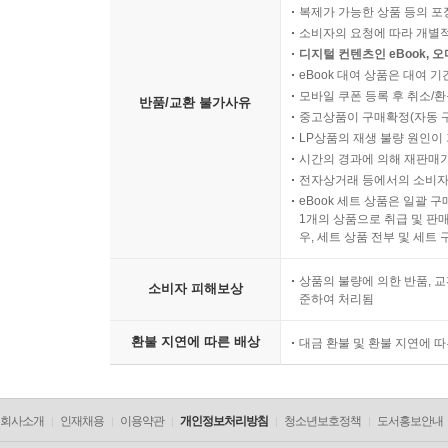
복제가 가능한 상품 등의 포장을 
소비자의 요청에 따라 개별
디지털 컨텐츠인 eBook, 
eBook 대여 상품은 대여 기
모바일 쿠폰 등록 후 취소/환
반품/교환 불가사유
중고상품이 구매확정(자동 
LP상품의 재생 불량 원인이 기
시간의 경과에 의해 재판매가
전자상거래 등에서의 소비자
eBook 세트 상품은 일괄 
1개의 상품으로 취급 및 판매
우, 세트 상품 전부 및 세트
상품의 불량에 의한 반품, 교
소비자 피해보상
준하여 처리됨
환불 지연에 따른 배상
대금 환불 및 환불 지연에 
회사소개
인재채용
이용약관
개인정보처리방침
청소년보호정책
도서홍보안내