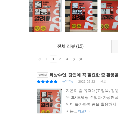
5
6
전체 리뷰
(15)
1
2
3
화상수업, 강연에 꼭 필요한 줌 활용
종이책
w*****g
2021-02-22
신고
|
|
|
지은이 줌 유격대(고정욱, 김원
우 3D 모델링 수업과 가상현
임이 불가하여 줌을 활용해서
지는...
더보기