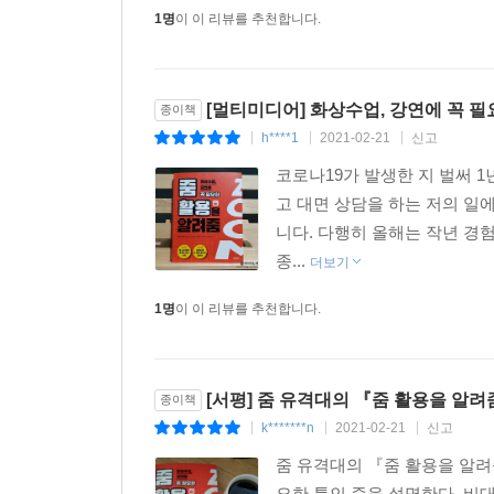
1명
이 이 리뷰를 추천합니다.
[멀티미디어] 화상수업, 강연에 꼭 필
종이책
h****1
2021-02-21
신고
|
|
|
코로나19가 발생한 지 벌써 
고 대면 상담을 하는 저의 일
니다. 다행히 올해는 작년 경
종...
더보기
1명
이 이 리뷰를 추천합니다.
[서평] 줌 유격대의 『줌 활용을 알려
종이책
k*******n
2021-02-21
신고
|
|
|
줌 유격대의 『줌 활용을 알려
요한 툴인 줌을 설명한다. 비