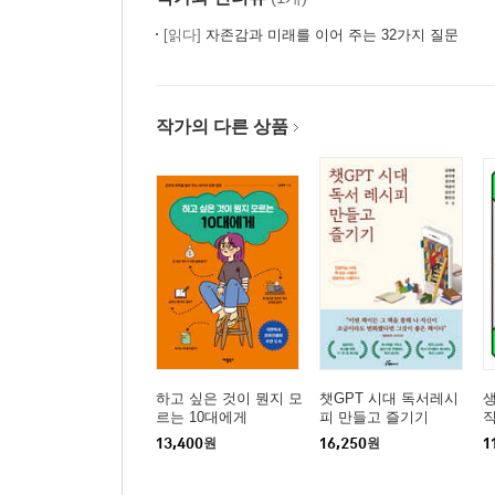
[읽다]
자존감과 미래를 이어 주는 32가지 질문
작가의 다른 상품
하고 싶은 것이 뭔지 모
챗GPT 시대 독서레시
생
르는 10대에게
피 만들고 즐기기
직
13,400
원
16,250
원
1