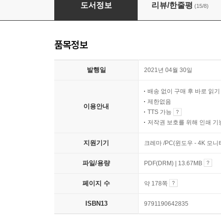
줌 활용을 알려줌
도서정보
리뷰/한줄평
(15/8)
품목정보
발행일
2021년 04월 30일
배송 없이 구매 후 바로 읽
제한없음
이용안내
TTS 가능
저작권 보호를 위해 인쇄 기
지원기기
크레마 /PC(윈도우 - 4K 모
파일/용량
PDF(DRM) | 13.67MB
페이지 수
약 178쪽
ISBN13
9791190642835