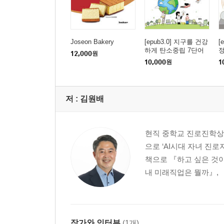
Joseon Bakery
[epub3.0] 지구를 건강
[
하게 탄소중립 7단어
정
12,000
원
(장애인 접근성 전자책)
아
10,000
원
1
자
저 :
김원배
현직 중학교 진로진학상
으로 ‘AI시대 자녀 진로
책으로 『하고 싶은 것이
내 미래직업은 뭘까』, 『
작가와 인터뷰
(1개)