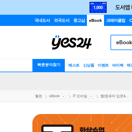
국내도서
외국도서
중고샵
eBook
크레마클럽
C
빠른분야찾기
베스트
신상품
이벤트
바이백
매
웰컴
eBook
IT 모바일
웹/컴퓨터 입문&...