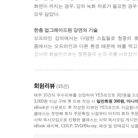
화면이 꺼지는 경우, 강의 녹화 자료가 필요한 경우
모두 담았다.
한층 업그레이드된 강연의 기술
오프라인 강의에서는 다양한 스킬들로 청중의 호
줌에서는 오프라인과 다른 환경 때문에 애를 먹고
강사의 화술만으로는 청중들의 눈과 귀를 사로잡기 어
《줌 활용을 알려줌》에서는 강의 참가자들을 수업
환경에서 강사가 자신의 말을 더 잘 전달시킬 수 있
회원리뷰
부록으로는 회의 참가자 초대 방식과 관리 방법을 비
(15건)
단축키 설명을 수록하여 줌으로 강연하는 강사들에게
매주 10건의 우수리뷰를 선정하여 YES포인트 3만원을 드
3,000원 이상 구매 후 리뷰 작성 시
일반회원 300원, 마니아
eBook은 다운로드 후 작성한 리뷰만 YES포인트 지급됩니
줌으로 활동 영역을 확장하자!
클래스는 첫번째 회차 주문확정 시점부터 마지막 회차 주문
오프라인 강연이 힘들어졌지만, 줌을 이용한 강연
사락 독서모임으로 진행된 클래스는 사락 독서모임 게시판
가능하고, 참가자 역시 언제 어디서나 강연에 참가
eBook 페이백, CD/LP, DVD/Blu-ray, 패션 및 판매금
것이다.