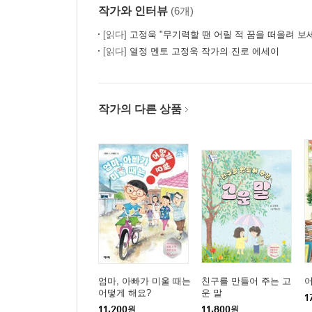
작가와 인터뷰
(6개)
[읽다]
고정욱 "무기력할 땐 어릴 적 꿈을 떠올려 보
[읽다]
열정 멘토 고정욱 작가의 진로 에세이
작가의 다른 상품
엄마, 아빠가 미울 때는
친구를 만들어 주는 고
어
어떻게 해요?
운 말
1
11,200
원
11,800
원