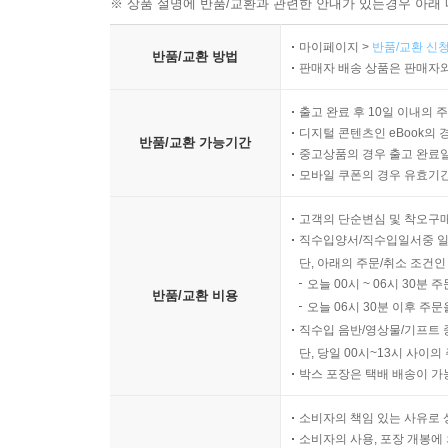
※ 상품 설명에 반품/교환과 관련한 안내가 있는경우 아래 
마이페이지 >
반품/교환 신청
반품/교환 방법
판매자 배송 상품은 판매자와
출고 완료 후 10일 이내의 
디지털 콘텐츠인 eBook의 
반품/교환 가능기간
중고상품의 경우 출고 완료일
모바일 쿠폰의 경우 유효기간(
고객의 단순변심 및 착오구
직수입양서/직수입일서중 일
단, 아래의 주문/취소 조건인
오늘 00시 ~ 06시 30분 
반품/교환 비용
오늘 06시 30분 이후 주문
직수입 음반/영상물/기프트 
단, 당일 00시~13시 사이
박스 포장은 택배 배송이 가
소비자의 책임 있는 사유로 
소비자의 사용, 포장 개봉에 