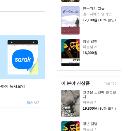
전능자의 그늘
엘리자베스 엘리엇 저/윤종석 역
17,100
원
(10% 할인)
청년 칼뱅
하늘샘 저
16,000
원
이 분야 신상품
더보기
꾸준하게 독서모임
인생은 노년에 완성된
다
박충권 저
펼쳐보기
19,800
원
(10% 할인)
청년 칼뱅
하늘샘 저