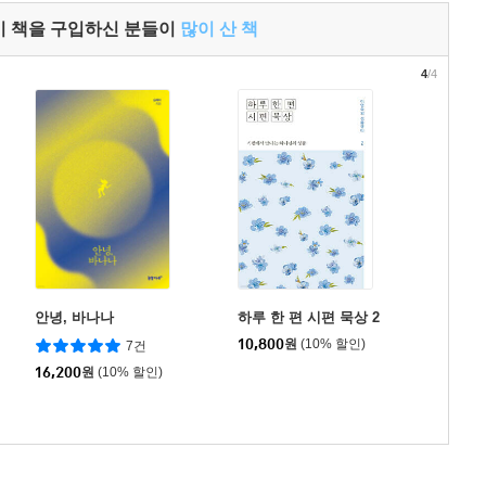
이 책을 구입하신 분들이
많이 산 책
4
/4
안녕, 바나나
하루 한 편 시편 묵상 2
10,800
원
(10% 할인)
7건
16,200
원
(10% 할인)