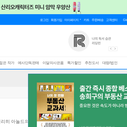
로그인
회원가입
마이페이지
카트
주문/배송
고객센터
Gl
젊은 작가
예사단독판매
이달의사은품
특가할인
추천도서
대량/법인
인리히 아놀드의 생애