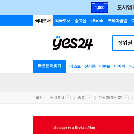
국내도서
외국도서
중고샵
eBook
크레마클럽
C
빠른분야찾기
베스트
신상품
이벤트
바이백
매
웰컴
국내도서
종교
기독교(개신교)