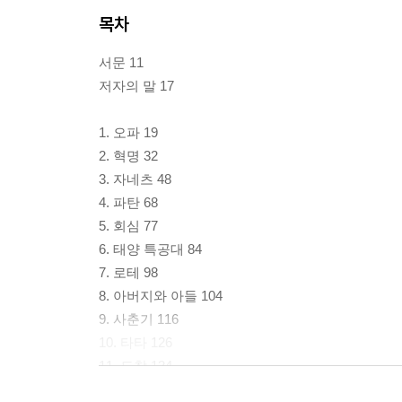
목차
서문 11
저자의 말 17
1. 오파 19
2. 혁명 32
3. 자네츠 48
4. 파탄 68
5. 회심 77
6. 태양 특공대 84
7. 로테 98
8. 아버지와 아들 104
9. 사춘기 116
10. 타타 126
11. 도착 134
12. 나치 146