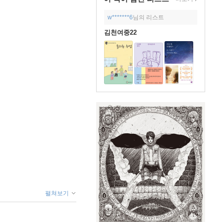
w*******6
님의 리스트
김천여중22
펼쳐보기