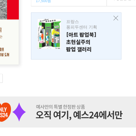
17,500원
프랑스
퐁피두센터 기획
[아트 팝업북]
초현실주의
팝업 갤러리