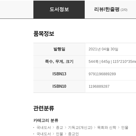
부서진 사람
도서정보
리뷰/한줄평
(2/0)
품목정보
발행일
2021년 04월 30일
쪽수, 무게, 크기
544쪽 | 645g | 115*210*35
ISBN13
9791196889289
ISBN10
1196889287
관련분류
카테고리 분류
국내도서
종교
기독교(개신교)
목회와 신학
인물
국내도서
인물
종교인