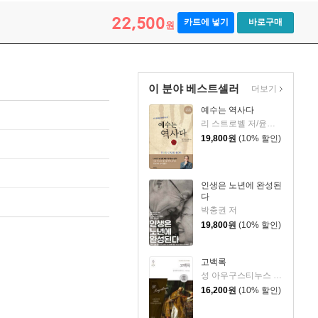
22,500
카트에 넣기
바로구매
원
이 분야 베스트셀러
더보기
예수는 역사다
리 스트로벨 저/윤관희,박중렬 역
19,800
원
(10% 할인)
인생은 노년에 완성된
다
박충권 저
19,800
원
(10% 할인)
고백록
성 아우구스티누스 저/박문재 역
16,200
원
(10% 할인)