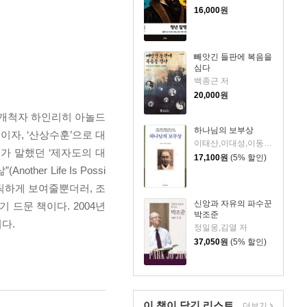
16,000
원
빼앗긴 들판에 복음을
심다
백종근 저
20,000
원
의 개척자 하인리히 아놀드
하나님의 보부상
이자, ‘산상수훈’으로 대
이태산,이대성,이동인 편저
가 말했던 ‘제자도의 대
17,100
원
(5% 할인)
er Life Is Possi
틱하게 보여줄뿐더러, 조
신앙과 자유의 파수꾼
 드문 책이다. 2004년
박조준
다.
정일웅,김열 저
37,050
원
(5% 할인)
이 책이 담긴
리스트
더보기