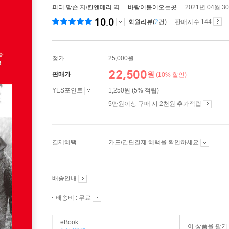
피터 맘슨
저/
칸앤메리
역
바람이불어오는곳
2021년 04월 3
10.0
회원리뷰(
2
건)
판매지수 144
정가
25,000원
22,500
원
판매가
(10% 할인)
YES포인트
1,250원 (5% 적립)
5만원이상 구매 시 2천원 추가적립
결제혜택
카드/간편결제 혜택을 확인하세요
배송안내
배송비 : 무료
eBook
이 상품을 팔기