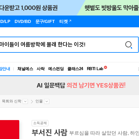
D/LP
DVD/BD
문구
/GIFT
티켓
독서유형검사
장안내
채널예스
사락
예스펀딩
클래스24
RBTI Lab
독서유형검사
AI 일문백답
의견 남기면 YES상품권!
목회와 신학
인물
소득공제
부서진 사람
부르심을 따라 살았던 사람, 하