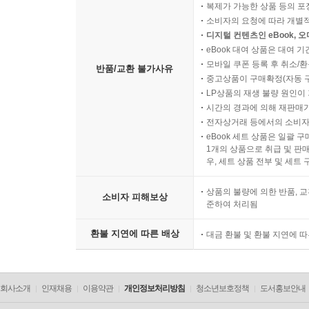
복제가 가능한 상품 등의 포장을 
소비자의 요청에 따라 개별
디지털 컨텐츠인 eBook, 
eBook 대여 상품은 대여 기
모바일 쿠폰 등록 후 취소/환
반품/교환 불가사유
중고상품이 구매확정(자동 
LP상품의 재생 불량 원인이 기
시간의 경과에 의해 재판매가
전자상거래 등에서의 소비자
eBook 세트 상품은 일괄 
1개의 상품으로 취급 및 판매
우, 세트 상품 전부 및 세트
상품의 불량에 의한 반품, 교
소비자 피해보상
준하여 처리됨
환불 지연에 따른 배상
대금 환불 및 환불 지연에 
회사소개
인재채용
이용약관
개인정보처리방침
청소년보호정책
도서홍보안내