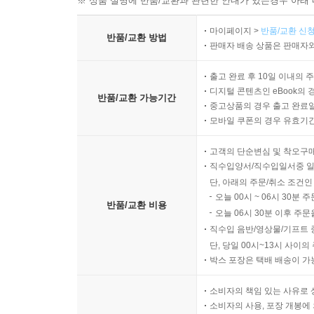
※ 상품 설명에 반품/교환과 관련한 안내가 있는경우 아래 
마이페이지 >
반품/교환 신청
반품/교환 방법
판매자 배송 상품은 판매자와
출고 완료 후 10일 이내의 
디지털 콘텐츠인 eBook의 
반품/교환 가능기간
중고상품의 경우 출고 완료일
모바일 쿠폰의 경우 유효기간(
고객의 단순변심 및 착오구
직수입양서/직수입일서중 일
단, 아래의 주문/취소 조건인
오늘 00시 ~ 06시 30분 
반품/교환 비용
오늘 06시 30분 이후 주문
직수입 음반/영상물/기프트 
단, 당일 00시~13시 사이
박스 포장은 택배 배송이 가
소비자의 책임 있는 사유로 
소비자의 사용, 포장 개봉에 