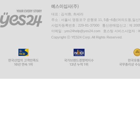
대표 : 김석환, 최세라
주소 : 서울시 영등포구 은행로 11, 5층~6층(여의도동,일신
사업자등록번호 : 229-81-37000 통신판매업신고 : 제 200
이메일 : yes24help@yes24.com 호스팅 서비스사업자 :
Copyright ⓒ YES24 Corp. All Rights Reserved.