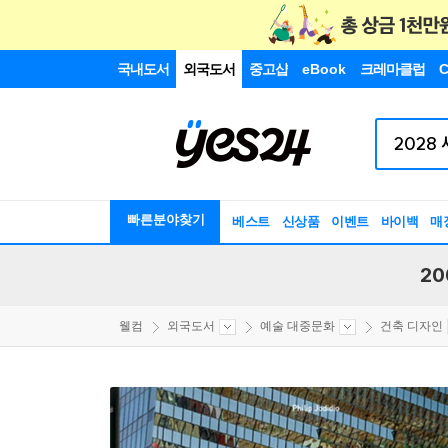
국내도서
외국도서
중고샵
eBook
크레마클럽
C
빠른분야찾기
베스트
신상품
이벤트
바이백
매
20
웰컴
외국도서
예술 대중문화
건축 디자인