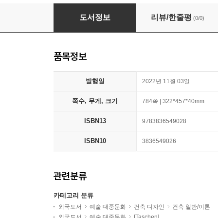
Jean Nouvel by Jean Nouvel
도서정보
리뷰/한줄평
(0/0)
품목정보
발행일
2022년 11월 03일
쪽수, 무게, 크기
784쪽 | 322*457*40mm
ISBN13
9783836549028
ISBN10
3836549026
관련분류
카테고리 분류
외국도서
예술 대중문화
건축 디자인
건축 일반/이론
외국도서
예술 대중문화
[Taschen]