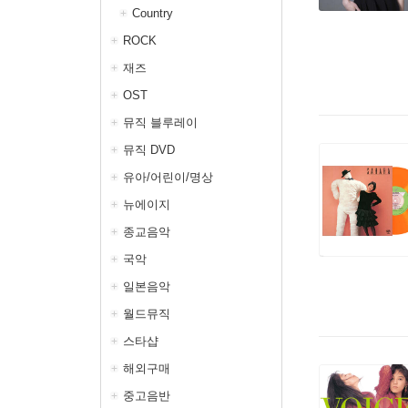
Country
ROCK
재즈
OST
뮤직 블루레이
뮤직 DVD
유아/어린이/명상
뉴에이지
종교음악
국악
일본음악
월드뮤직
스타샵
해외구매
중고음반