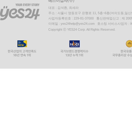
대표 : 김석환, 최세라
주소 : 서울시 영등포구 은행로 11, 5층~6층(여의도동,일신
사업자등록번호 : 229-81-37000 통신판매업신고 : 제 200
이메일 : yes24help@yes24.com 호스팅 서비스사업자 :
Copyright ⓒ YES24 Corp. All Rights Reserved.