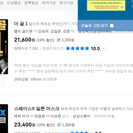
순
신상품순
등록일순
최저가순
최고가순
상품명순
더 골 1
당신의 목표는 무엇인가?
[
개정판
]
오늘은 그만 보기
엘리 골드렛
저/
강승덕
,
김일운
,
김효
역
동양북스(동양books)
2026년 0
21,600
원
10
%
1,200원
10.0
판매지수 7,161
회원리뷰
(
3
건)
40년 동안 세상을 바꾼 바로 그 책! 전기의 시대부터 인공 지능의 시대까지세
수 추천 ****** 현대 경영학의 대가 피터 드러커 추천 ****** 아마존 창업자 제프 
관련상품 :
eBook
18,000원
스페이스X 일론 머스크
세계 최강의 우주 기업은 어떻게 실패하고 다
에릭 버거
저/
장용원
역/
서성현
감수
상상스퀘어
2026년 04월
23,400
원
10
%
1,300원