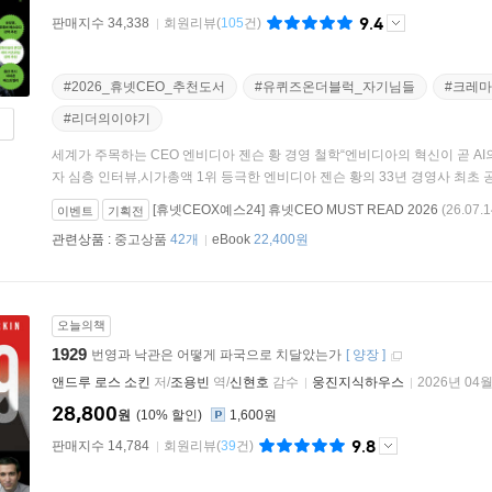
9.4
판매지수 34,338
회원리뷰
(
105
건)
#2026_휴넷CEO_추천도서
#유퀴즈온더블럭_자기님들
#크레
#리더의이야기
세계가 주목하는 CEO 엔비디아 젠슨 황 경영 철학“엔비디아의 혁신이 곧 AI의 혁
자 심층 인터뷰,시가총액 1위 등극한 엔비디아 젠슨 황의 33년 경영사 최초 공개
[휴넷CEOX예스24] 휴넷CEO MUST READ 2026
(26.07.1
이벤트
기획전
관련상품 :
중고상품
42개
eBook
22,400원
오늘의책
1929
번영과 낙관은 어떻게 파국으로 치달았는가
[
양장
]
앤드루 로스 소킨
저/
조용빈
역/
신현호
감수
웅진지식하우스
2026년 04
28,800
원
10
%
1,600원
9.8
판매지수 14,784
회원리뷰
(
39
건)