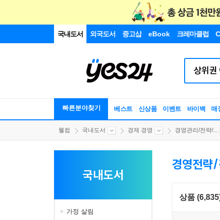
국내도서
외국도서
중고샵
eBook
크레마클럽
C
빠른분야찾기
베스트
신상품
이벤트
바이백
매
웰컴
국내도서
경제 경영
경영관리/전략/...
경영전략
국내도서
상품 (6,835
가정 살림