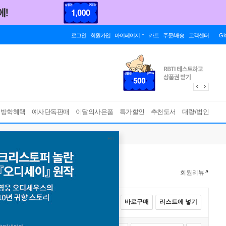
로그인
회원가입
마이페이지
카트
주문/배송
고객센터
Gl
름방학혜택
예사단독판매
이달의사은품
특가할인
추천도서
대량/법인
회원리뷰
전체선택
카트에 넣기
바로구매
리스트에 넣기