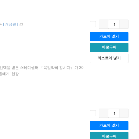
우
[
개정판
]
카트에 넣기
바로구매
리스트에 넣기
의 선택을 받은 스테디셀러 『육일약국 갑시다』가 20
게 ‘현장 ...
카트에 넣기
바로구매