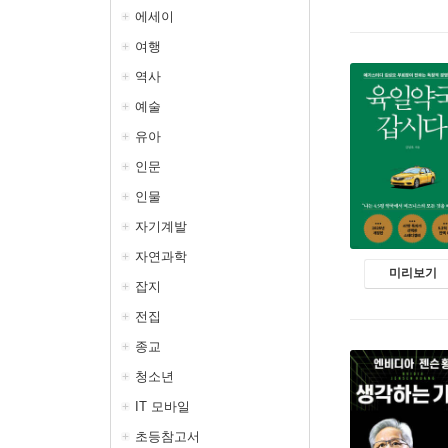
에세이
여행
역사
예술
유아
인문
인물
자기계발
자연과학
미리보기
잡지
전집
종교
청소년
IT 모바일
초등참고서