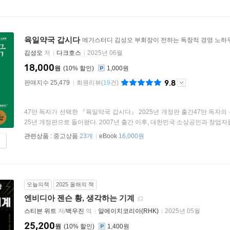
육일약국 갑시다
메가스터디 김성오 부회장이 전하는 독창적 경영 노하
김성오
저
다크호스
2025년 06월
18,000
원
10
%
1,000원
9.8
판매지수 25,479
회원리뷰
(
19
건)
47만 독자가 선택한 『육일약국 갑시다』 2025년 개정판 출간47만 독자
25년 개정판으로 돌아왔다. 2007년 출간 이후, 대한민국 소상공인과 창업자들에
관련상품 :
중고상품
23개
eBook
16,000원
오늘의책
2025 올해의 책
엔비디아 젠슨 황, 생각하는 기계
스티븐 위트
저/
백우진
역
알에이치코리아(RHK)
2025년 05월
25,200
원
10
%
1,400원