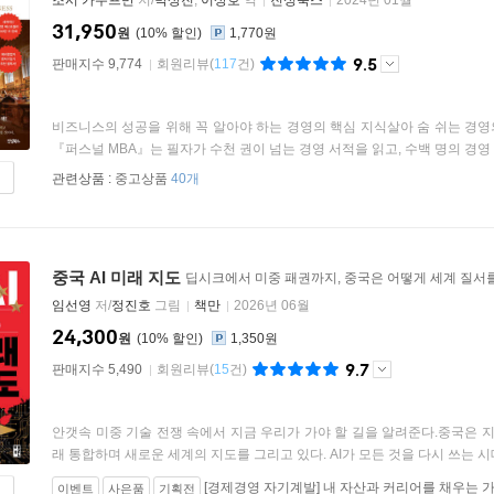
조시 카우프만
저/
박상진
,
이상호
역
진성북스
2024년 01월
31,950
원
10
%
1,770원
9.5
판매지수 9,774
회원리뷰
(
117
건)
비즈니스의 성공을 위해 꼭 알아야 하는 경영의 핵심 지식살아 숨 쉬는 경영의
『퍼스널 MBA』는 필자가 수천 권이 넘는 경영 서적을 읽고, 수백 명의 경영 
관련상품 :
중고상품
40개
중국 AI 미래 지도
딥시크에서 미중 패권까지, 중국은 어떻게 세계 질서
임선영
저/
정진호
그림
책만
2026년 06월
24,300
원
10
%
1,350원
9.7
판매지수 5,490
회원리뷰
(
15
건)
안갯속 미중 기술 전쟁 속에서 지금 우리가 가야 할 길을 알려준다.중국은 지금
래 통합하며 새로운 세계의 지도를 그리고 있다. AI가 모든 것을 다시 쓰는 시대, 
[경제경영 자기계발] 내 자산과 커리어를 채우는 
이벤트
사은품
기획전