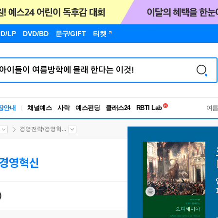
D/LP
DVD/BD
문구
/GIFT
티켓
독서유형검사
RBTI Lab
장안내
채널예스
사락
예스펀딩
클래스24
독서유형검사
여
경영전략/경영혁...
/경영혁신
)