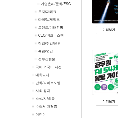
기업윤리/문화/ESG
투자/재테크
마케팅/세일즈
트렌드/미래전망
미리보기
CEO/비즈니스맨
창업/취업/은퇴
총람/연감
정부간행물
국어 외국어 사전
대학교재
만화/라이트노벨
사회 정치
소설/시/희곡
미리보기
수험서 자격증
어린이