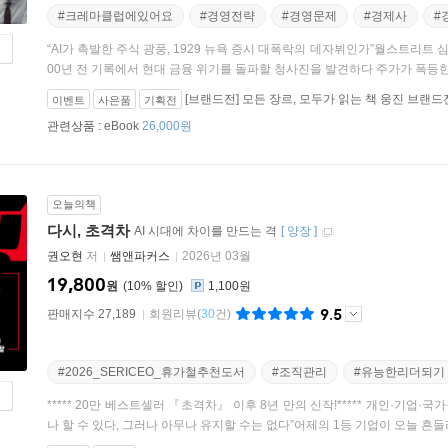
#크레마클럽에있어요
#경영전략
#경영문제
#경제사
#
“AI가 촉발한 주식 광풍, 1929 뉴욕 증시 대폭락의 데자뷔인가”월스트리트
00년 전 기록에서 현대 금융 위기를 돌파할 청사진을 발견하다 주가가 폭등한다.
[브랜드전] 모든 장르, 모두가 읽는 책 웅진 브랜드
이벤트
사은품
기획전
관련상품 :
eBook
26,000원
오늘의책
다시, 초격차
AI 시대에 차이를 만드는 격
[
양장
]
권오현
저
쌤앤파커스
2026년 03월
19,800
원
10
%
1,100원
9.5
판매지수 27,189
회원리뷰
(
30
건)
#2026_SERICEO_휴가철추천도서
#조직관리
#유능한리더되기
***** 20만 베스트셀러 『초격차』 이후 8년 만의 신작!***** 개인·기업
나 할 수 있다, 그러나 아무나 유지할 수는 없다”어제의 1등 기업이 오늘 흔들리고