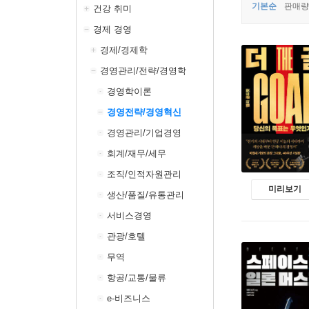
기본순
판매량
건강 취미
경제 경영
경제/경제학
경영관리/전략/경영학
경영학이론
경영전략/경영혁신
경영관리/기업경영
회계/재무/세무
조직/인적자원관리
미리보기
생산/품질/유통관리
서비스경영
관광/호텔
무역
항공/교통/물류
e-비즈니스