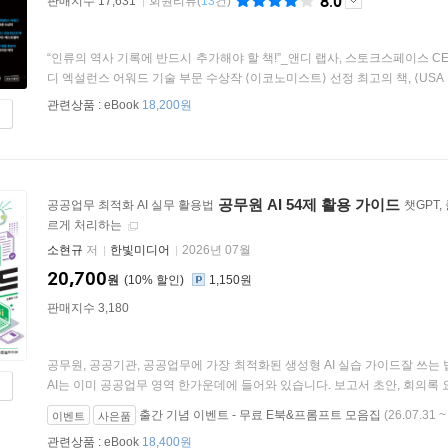
8.0
판매지수 17,631
회원리뷰
(
13
건)
“인류의 역사 기록에 반드시 추가해야 할 책!”_앤디 랩사, 스토크스페이스 
디 엑설런스 어워드 기술 부문 수상작 ⟨이코노미스트⟩ 선정 최고의 책, ⟨USA 투
관련상품 :
eBook
18,200원
공무원 AI 54제 활용 가이드
공공업무 최적화 AI 실무 활용법
챗GPT,
르게 처리하는
소현규
저
한빛미디어
2026년 07월
20,700
원
10
%
1,150원
판매지수 3,180
공무원, 공공기관, 공공업무에 가장 최적화된 생성형 AI 실습 가이드잘 쓰는
AI는 이미 공공업무 영역 한가운데에 들어와 있습니다. 보고서 초안, 회의록 요약,
출간 기념 이벤트 - 무료 E북&프롬프트 모음집
(26.07.31 ~
이벤트
사은품
관련상품 :
eBook
18,400원