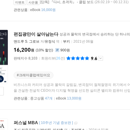
[단독] 『다시, 초격차』 - 클립 보드
(26.02.19 ~ 00.12.31)
이벤트
사은품
관련상품 :
eBook
16,000원
편집광만이 살아남는다
성공과 몰락의 변곡점에서 승리하는 단 하나의
앤드루 S. 그로브
저/
유정식
역
부키
2021년 06월
16,200
원
10
%
900원
9.6
판매지수 8,103
회원리뷰
(
26
건)
#크레마클럽에있어요
비즈니스와 커리어 성공과 몰락의 갈림길, 변곡점!이 절체절명의 위기에서 
을 건설한 전설적 CEO이자 디지털 혁명을 선도한 실리콘 밸리와 컴퓨터 산업의
관련상품 :
중고상품
47개
eBook
13,000원
퍼스널 MBA
[
10주년 기념 증보판
]