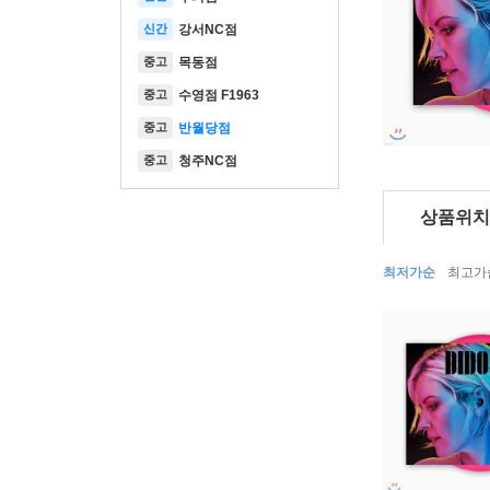
신간
강서NC점
중고
목동점
중고
수영점 F1963
중고
반월당점
중고
청주NC점
상품위치
최저가순
최고가