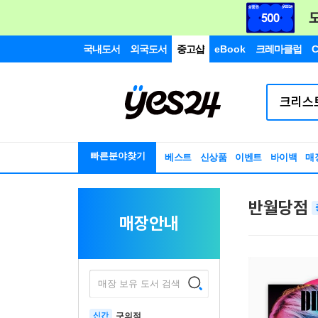
국내도서
외국도서
중고샵
eBook
크레마클럽
C
빠른분야찾기
베스트
신상품
이벤트
바이백
매
반월당점
매장안내
매장 보유 도서 검색
신간
구의점