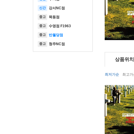
신간
강서NC점
중고
목동점
중고
수영점 F1963
중고
반월당점
중고
청주NC점
상품위치
최저가순
최고가