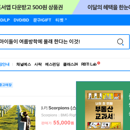
D/LP
DVD/BD
문구
/GIFT
티켓
독서유형검사
장안내
채널예스
사락
예스펀딩
클래스24
RBTI Lab
독서유형검사
중고매장
Scorpions (스콜피온스) - Taken By For
[LP]
Scorpions
BMG Rights
2023년 10월 06일
55,000
판매가
원