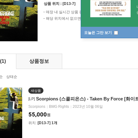
상품 위치 :
[D13-7]
매장 내 실시간 상품 판매로 인해 변동될 수 있습니다.
해당 위치에서 없으면 가까운 직원에게 문의해 주세요.
오늘은 그만 보기
(1)
상품정보
순
상태순
새상품
Scorpions (스콜피온스) - Taken By Force [화이
[LP]
Scorpions
BMG Rights
2023년 10월 06일
55,000
원
위치:
[D13-7] 1개