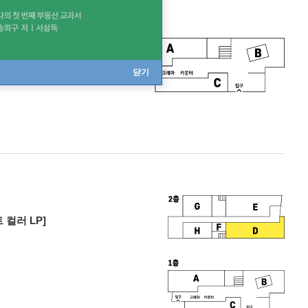
닫기
트 컬러 LP]