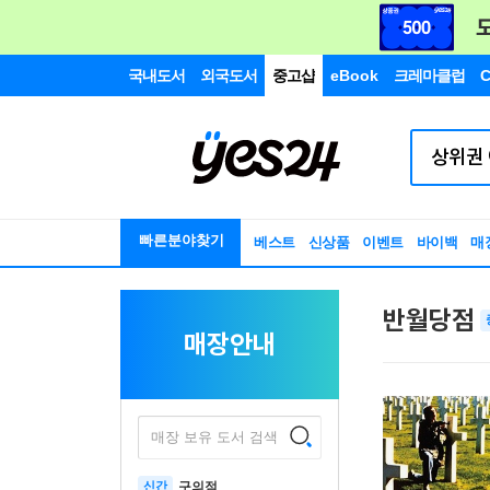
국내도서
외국도서
중고샵
eBook
크레마클럽
C
빠른분야찾기
베스트
신상품
이벤트
바이백
매
반월당점
매장안내
매장 보유 도서 검색
신간
구의점