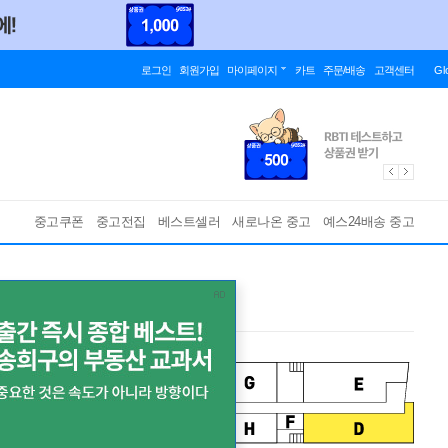
로그인
회원가입
마이페이지
카트
주문/배송
고객센터
Gl
중고쿠폰
중고전집
베스트셀러
새로나온 중고
예스24배송 중고
ce [화이트 컬러 LP]