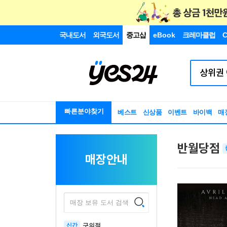
국내도서
외국도서
중고샵
eBook
크레마클럽
C
빠른분야찾기
베스트
신상품
이벤트
바이백
매
반월당점
매장안내
매장 보유 도서 검색
신간
구의점