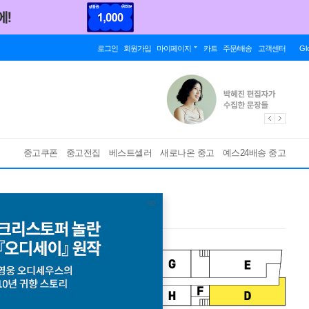
로그인
회원가입
마이페이지
카트
주문/배송
고객센터
Gl
중고쿠폰
중고전집
베스트셀러
새로나온 중고
예스24배송 중고
bove Water [LP]