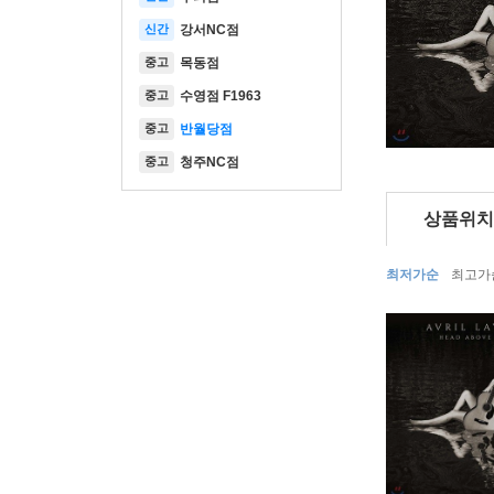
신간
강서NC점
중고
목동점
중고
수영점 F1963
중고
반월당점
중고
청주NC점
상품위치
최저가순
최고가