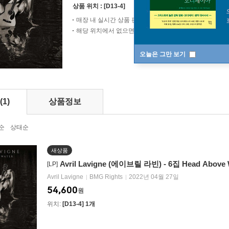
상품 위치 :
[D13-4]
매장 내 실시간 상품 판매로 인해 변동될 수 있습니다.
해당 위치에서 없으면 가까운 직원에게 문의해 주세요.
오늘은 그만 보기
(1)
상품정보
순
상태순
새상품
Avril Lavigne (에이브릴 라빈) - 6집 Head Above W
[LP]
Avril Lavigne
BMG Rights
2022년 04월 27일
54,600
원
위치:
[D13-4] 1개