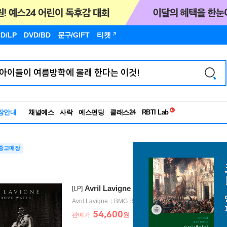
D/LP
DVD/BD
문구
/GIFT
티켓
독서유형검사
장안내
채널예스
사락
예스펀딩
클래스24
RBTI Lab
독서유형검사
중고매장
Avril Lavigne (에이브릴 라빈) - 6집 Head A
[LP]
Avril Lavigne
BMG Rights
2022년 04월 27일
54,600
판매가
원