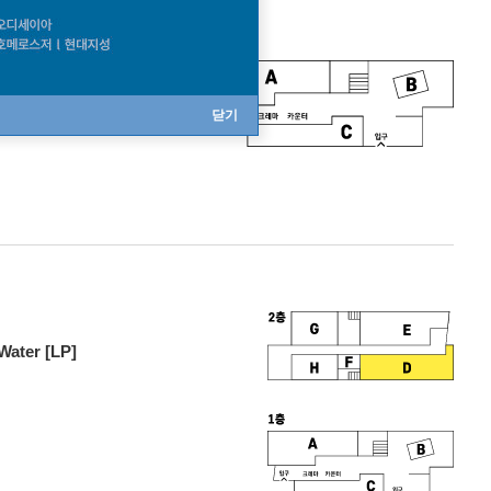
닫기
ater [LP]