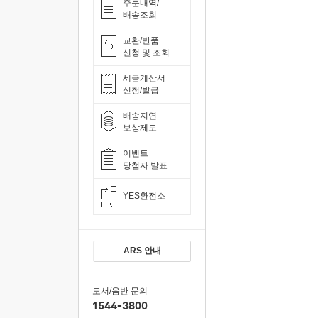
주문내역/
배송조회
교환/반품
신청 및 조회
세금계산서
신청/발급
배송지연
보상제도
이벤트
당첨자 발표
YES환전소
ARS 안내
도서/음반 문의
1544-3800